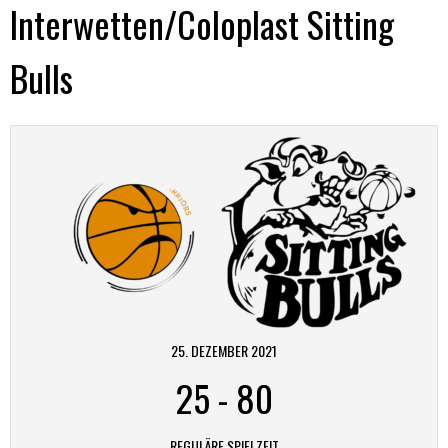
Interwetten/Coloplast Sitting
Bulls
25. DEZEMBER 2021
25
-
80
REGULÄRE SPIELZEIT