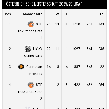
ÖSTERREICHISCHE MEISTERSCHAFT 2025/26 LIGA 1
Pos
Mannschaft
P
W
L
+
-
+/-
1
8TF
28
14
1
1218
784
434
FlinkStones Graz
1
2
HYLO
22
11
4
1097
861
236
Sitting Bulls
3
Carinthian
16
8
6
887
865
22
Broncos
4
8TF
4
2
8
422
686
-264
FlinkStones Graz
2