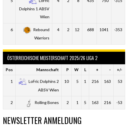
5
LoFric
4
2
8
435
750
-315
Dolphins 1 ABSV
Wien
6
Rebound
4
2
12
688
1041
-353
Warriors
ÖSTERREICHISCHE MEISTERSCHAFT 2025/26 LIGA 2
Pos
Mannschaft
P
W
L
+
-
+/-
1
LoFric Dolphins 2
10
5
1
216
163
53
ABSV Wien
2
Rolling Bones
2
1
5
163
216
-53
NEWSLETTER ANMELDUNG