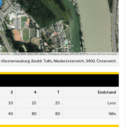
ource: Esri, i-cubed, USDA, USGS, AEX, GeoEye, Getmapping, Aerogrid, IGN, IGP, UPR-EGP, and the GIS User Community
 Klosterneuburg, Bezirk Tulln, Niederösterreich, 3400, Österreich
2
4
T
Endstand
10
25
25
Loss
40
80
80
Win