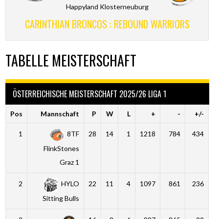
Happyland Klosterneuburg
CARINTHIAN BRONCOS : REBOUND WARRIORS
TABELLE MEISTERSCHAFT
ÖSTERREICHISCHE MEISTERSCHAFT 2025/26 LIGA 1
Pos
Mannschaft
P
W
L
+
-
+/-
1
8TF
28
14
1
1218
784
434
FlinkStones
Graz 1
2
HYLO
22
11
4
1097
861
236
Sitting Bulls