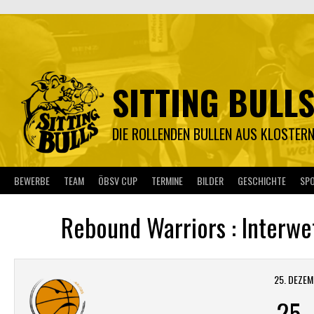
Springe
zum
Inhalt
SITTING BULL
DIE ROLLENDEN BULLEN AUS KLOSTER
BEWERBE
TEAM
ÖBSV CUP
TERMINE
BILDER
GESCHICHTE
SP
Rebound Warriors : Interwet
25. DEZEM
25