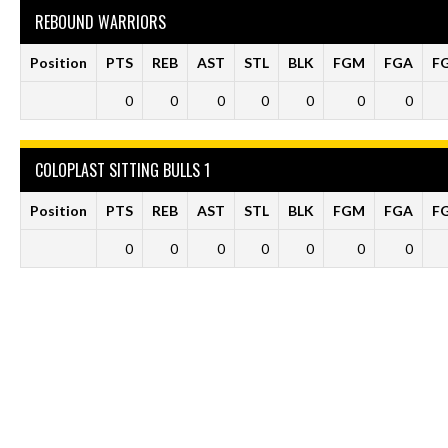
REBOUND WARRIORS
Position
PTS
REB
AST
STL
BLK
FGM
FGA
F
0
0
0
0
0
0
0
COLOPLAST SITTING BULLS 1
Position
PTS
REB
AST
STL
BLK
FGM
FGA
F
0
0
0
0
0
0
0