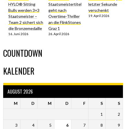
HYLO® Sitting
Staatsmeistertitel
letzter Sekunde
Bulls werden 3×3
geht nach
verschenkt
Staatsmeister –
Overtime-Thriller
19. April 2026
Team 2 sichert sich
an die FlinkStones
die Bronzemedaille
Graz 1
16. Juni 2026
26. April 2026
COUNTDOWN
KALENDER
AUGUST 2026
M
D
M
D
F
S
S
1
2
3
4
5
6
7
8
9