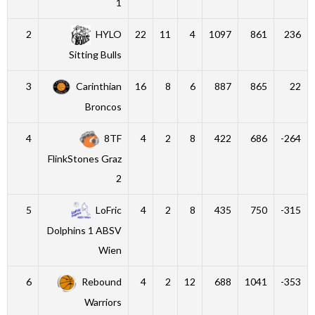
1
2
HYLO
22
11
4
1097
861
236
Sitting Bulls
3
Carinthian
16
8
6
887
865
22
Broncos
4
8TF
4
2
8
422
686
-264
FlinkStones Graz
2
5
LoFric
4
2
8
435
750
-315
Dolphins 1 ABSV
Wien
6
Rebound
4
2
12
688
1041
-353
Warriors