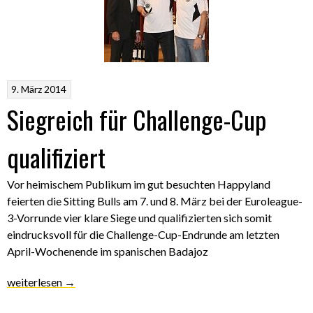
Cup“
9. März 2014
Siegreich für Challenge-Cup
qualifiziert
Vor heimischem Publikum im gut besuchten Happyland
feierten die Sitting Bulls am 7. und 8. März bei der Euroleague-
3-Vorrunde vier klare Siege und qualifizierten sich somit
eindrucksvoll für die Challenge-Cup-Endrunde am letzten
April-Wochenende im spanischen Badajoz
„Siegreich
weiterlesen
→
für