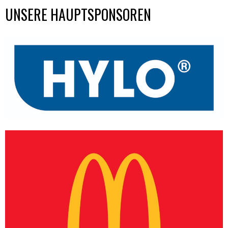
Challenge-
UNSERE HAUPTSPONSOREN
Cup
qualifiziert“