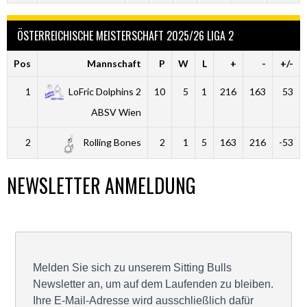
ÖSTERREICHISCHE MEISTERSCHAFT 2025/26 LIGA 2
Pos
Mannschaft
P
W
L
+
-
+/-
1
LoFric Dolphins 2
10
5
1
216
163
53
ABSV Wien
2
Rolling Bones
2
1
5
163
216
-53
NEWSLETTER ANMELDUNG
Melden Sie sich zu unserem Sitting Bulls
Newsletter an, um auf dem Laufenden zu bleiben.
Ihre E-Mail-Adresse wird ausschließlich dafür