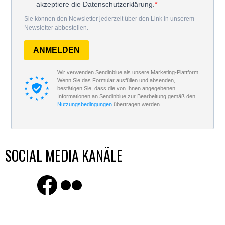
akzeptiere die Datenschutzerklärung.
Sie können den Newsletter jederzeit über den Link in unserem
Newsletter abbestellen.
ANMELDEN
Wir verwenden Sendinblue als unsere Marketing-Plattform.
Wenn Sie das Formular ausfüllen und absenden,
bestätigen Sie, dass die von Ihnen angegebenen
Informationen an Sendinblue zur Bearbeitung gemäß den
Nutzungsbedingungen
übertragen werden.
SOCIAL MEDIA KANÄLE
Finde uns auf Facebook
Flickr