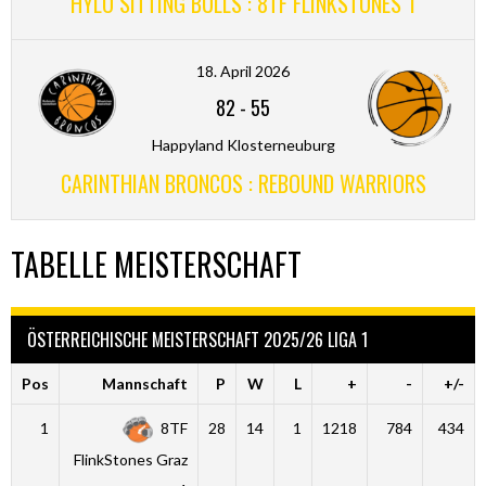
HYLO SITTING BULLS : 8TF FLINKSTONES 1
18. April 2026
82
-
55
Happyland Klosterneuburg
CARINTHIAN BRONCOS : REBOUND WARRIORS
TABELLE MEISTERSCHAFT
ÖSTERREICHISCHE MEISTERSCHAFT 2025/26 LIGA 1
Pos
Mannschaft
P
W
L
+
-
+/-
1
8TF
28
14
1
1218
784
434
FlinkStones Graz