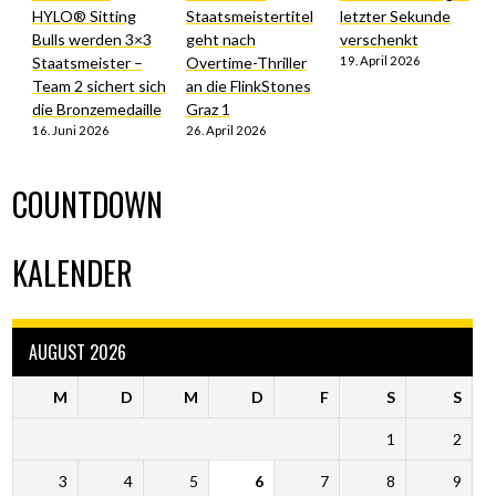
HYLO® Sitting
Staatsmeistertitel
letzter Sekunde
Bulls werden 3×3
geht nach
verschenkt
Staatsmeister –
Overtime-Thriller
19. April 2026
Team 2 sichert sich
an die FlinkStones
die Bronzemedaille
Graz 1
16. Juni 2026
26. April 2026
COUNTDOWN
KALENDER
AUGUST 2026
M
D
M
D
F
S
S
1
2
3
4
5
6
7
8
9