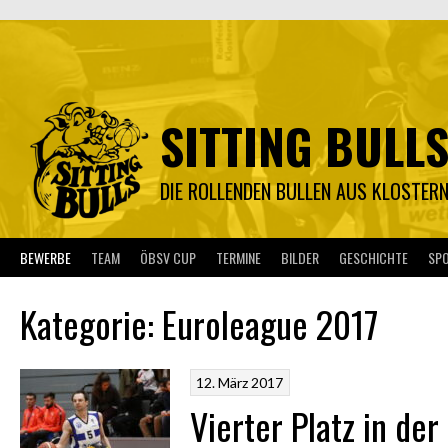
Springe
zum
Inhalt
SITTING BULL
DIE ROLLENDEN BULLEN AUS KLOSTER
BEWERBE
TEAM
ÖBSV CUP
TERMINE
BILDER
GESCHICHTE
SP
Kategorie:
Euroleague 2017
12. März 2017
Vierter Platz in de