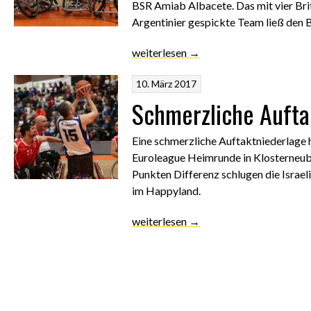
BSR Amiab Albacete. Das mit vier Bri
Argentinier gespickte Team ließ den B
„Gegen
weiterlesen
→
Albacete
10. März 2017
nichts
zu
Schmerzliche Aufta
holen“
Eine schmerzliche Auftaktniederlage ha
Euroleague Heimrunde in Klosterneub
Punkten Differenz schlugen die Israeli
im Happyland.
„Schmerzliche
weiterlesen
→
Auftaktniederlage
gegen
Haifa“