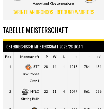
Happyland Klosterneuburg
CARINTHIAN BRONCOS : REBOUND WARRIORS
TABELLE MEISTERSCHAFT
ÖSTERREICHISCHE MEISTERSCHAFT 2025/26 LIGA 1
Pos
Mannschaft
P
W
L
+
-
+/-
1
8TF
28
14
1
1218
784
434
FlinkStones
Graz 1
2
HYLO
22
11
4
1097
861
236
Sitting Bulls