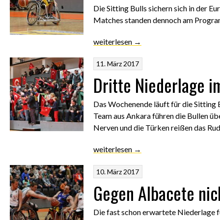
Die Sitting Bulls sichern sich in der 
Matches standen dennoch am Progr
„Vierter
weiterlesen
→
Platz
11. März 2017
in
der
Dritte Niederlage im
Euroleague“
Das Wochenende läuft für die Sitting 
Team aus Ankara führen die Bullen üb
Nerven und die Türken reißen das Rud
„Dritte
weiterlesen
→
Niederlage
10. März 2017
im
dritten
Gegen Albacete nic
Spiel“
Die fast schon erwartete Niederlage fü