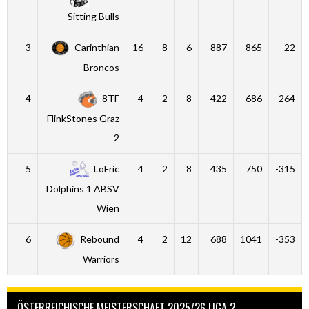
Sitting Bulls
3
Carinthian
16
8
6
887
865
22
Broncos
4
8TF
4
2
8
422
686
-264
FlinkStones Graz
2
5
LoFric
4
2
8
435
750
-315
Dolphins 1 ABSV
Wien
6
Rebound
4
2
12
688
1041
-353
Warriors
ÖSTERREICHISCHE MEISTERSCHAFT 2025/26 LIGA 2