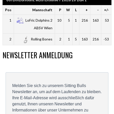
Pos
Mannschaft
P
W
L
+
-
+/-
1
LoFric Dolphins 2
10
5
1
216
163
53
ABSV Wien
2
Rolling Bones
2
1
5
163
216
-53
NEWSLETTER ANMELDUNG
Melden Sie sich zu unserem Sitting Bulls
Newsletter an, um auf dem Laufenden zu bleiben.
Ihre E-Mail-Adresse wird ausschließlich dafür
genutzt, Ihnen unseren Newsletter und
Informationen über unser Unternehmen zu