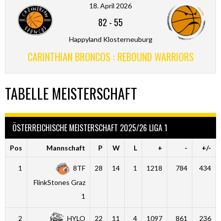
18. April 2026
82
-
55
Happyland Klosterneuburg
CARINTHIAN BRONCOS : REBOUND WARRIORS
TABELLE MEISTERSCHAFT
ÖSTERREICHISCHE MEISTERSCHAFT 2025/26 LIGA 1
Pos
Mannschaft
P
W
L
+
-
+/-
1
8TF
28
14
1
1218
784
434
FlinkStones Graz
1
2
HYLO
22
11
4
1097
861
236