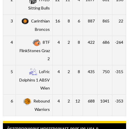
Sitting Bulls
3
Carinthian
16
8
6
887
865
22
Broncos
4
8TF
4
2
8
422
686
-264
FlinkStones Graz
2
5
LoFric
4
2
8
435
750
-315
Dolphins 1 ABSV
Wien
6
Rebound
4
2
12
688
1041
-353
Warriors