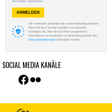
Newsletter abbestellen.
ANMELDEN
Wir verwenden Sendinblue als unsere Marketing-Plattform.
Wenn Sie das Formular ausfüllen und absenden,
bestätigen Sie, dass die von Ihnen angegebenen
Informationen an Sendinblue zur Bearbeitung gemäß den
Nutzungsbedingungen
übertragen werden.
SOCIAL MEDIA KANÄLE
Finde uns auf Facebook
Flickr