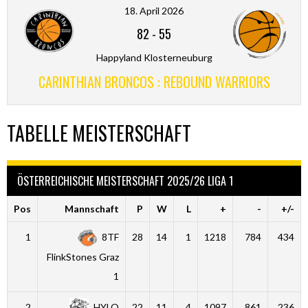
18. April 2026
82
-
55
Happyland Klosterneuburg
CARINTHIAN BRONCOS : REBOUND WARRIORS
TABELLE MEISTERSCHAFT
ÖSTERREICHISCHE MEISTERSCHAFT 2025/26 LIGA 1
Pos
Mannschaft
P
W
L
+
-
+/-
1
8TF
28
14
1
1218
784
434
FlinkStones Graz
1
2
HYLO
22
11
4
1097
861
236