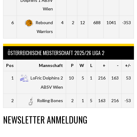
Dolphins 1 ABSV
Wien
6
Rebound
4
2
12
688
1041
-353
Warriors
ÖSTERREICHISCHE MEISTERSCHAFT 2025/26 LIGA 2
Pos
Mannschaft
P
W
L
+
-
+/-
1
LoFric Dolphins 2
10
5
1
216
163
53
ABSV Wien
2
Rolling Bones
2
1
5
163
216
-53
NEWSLETTER ANMELDUNG