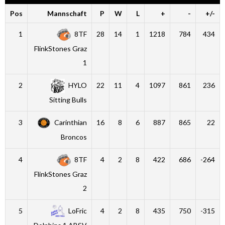
Pos
Mannschaft
P
W
L
+
-
+/-
1
8TF
28
14
1
1218
784
434
FlinkStones Graz
1
2
HYLO
22
11
4
1097
861
236
Sitting Bulls
3
Carinthian
16
8
6
887
865
22
Broncos
4
8TF
4
2
8
422
686
-264
FlinkStones Graz
2
5
LoFric
4
2
8
435
750
-315