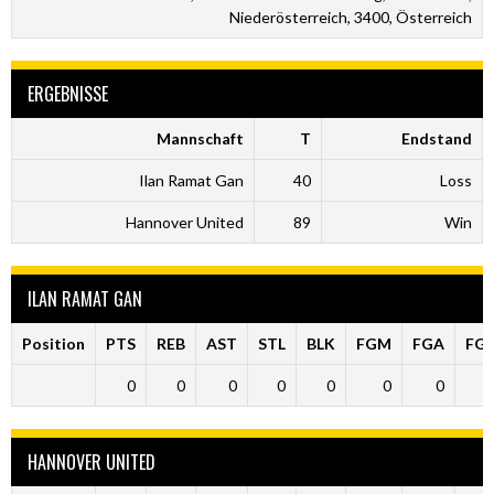
Niederösterreich, 3400, Österreich
ERGEBNISSE
Mannschaft
T
Endstand
Ilan Ramat Gan
40
Loss
Hannover United
89
Win
ILAN RAMAT GAN
Position
PTS
REB
AST
STL
BLK
FGM
FGA
FG
0
0
0
0
0
0
0
HANNOVER UNITED