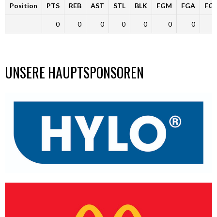
Position
PTS
REB
AST
STL
BLK
FGM
FGA
FG
0
0
0
0
0
0
0
UNSERE HAUPTSPONSOREN