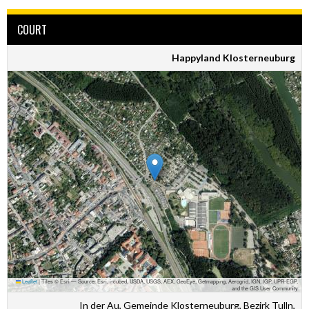
COURT
Happyland Klosterneuburg
Leaflet
|
Tiles © Esri — Source: Esri, i-cubed, USDA, USGS, AEX, GeoEye, Getmapping, Aerogrid, IGN, IGP, UPR-EGP,
and the GIS User Community
In der Au, Gemeinde Klosterneuburg, Bezirk Tulln,