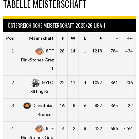
TABELLE MEISTERSCHAFT
ÖSTERREICHISCHE MEISTERSCHAFT 2025/26 LIGA 1
Pos
Mannschaft
P
W
L
+
-
+/-
1
8TF
28
14
1
1218
784
434
FlinkStones Graz
1
2
HYLO
22
11
4
1097
861
236
Sitting Bulls
3
Carinthian
16
8
6
887
865
22
Broncos
4
8TF
4
2
8
422
686
-264
FlinkStones Graz