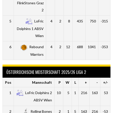
FlinkStones Graz
2
5
LoFric
4
2
8
435
750
-315
Dolphins 1 ABSV
Wien
6
Rebound
4
2
12
688
1041
-353
Warriors
ÖSTERREICHISCHE MEISTERSCHAFT 2025/26 LIGA 2
Pos
Mannschaft
P
W
L
+
-
+/-
1
LoFric Dolphins 2
10
5
1
216
163
53
ABSV Wien
2
Rolling Bones
2
1
5
163
216
-53