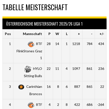
TABELLE MEISTERSCHAFT
ÖSTERREICHISCHE MEISTERSCHAFT 2025/26 LIGA 1
Pos
Mannschaft
P
W
L
+
-
+/-
1
8TF
28
14
1
1218
784
434
FlinkStones Graz
1
2
HYLO
22
11
4
1097
861
236
Sitting Bulls
3
Carinthian
16
8
6
887
865
22
Broncos
4
8TF
4
2
8
422
686
-264