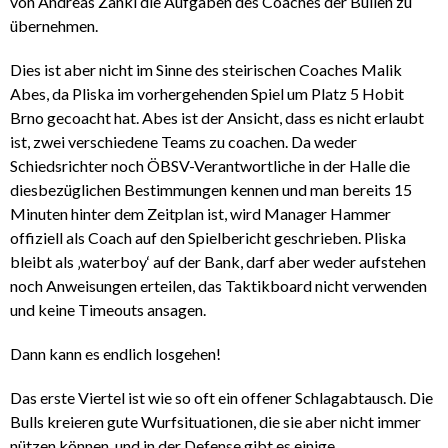
von Andreas Zankl die Aufgaben des Coaches der Bullen zu
übernehmen.
Dies ist aber nicht im Sinne des steirischen Coaches Malik
Abes, da Pliska im vorhergehenden Spiel um Platz 5 Hobit
Brno gecoacht hat. Abes ist der Ansicht, dass es nicht erlaubt
ist, zwei verschiedene Teams zu coachen. Da weder
Schiedsrichter noch ÖBSV-Verantwortliche in der Halle die
diesbezüglichen Bestimmungen kennen und man bereits 15
Minuten hinter dem Zeitplan ist, wird Manager Hammer
offiziell als Coach auf den Spielbericht geschrieben. Pliska
bleibt als ‚waterboy‘ auf der Bank, darf aber weder aufstehen
noch Anweisungen erteilen, das Taktikboard nicht verwenden
und keine Timeouts ansagen.
Dann kann es endlich losgehen!
Das erste Viertel ist wie so oft ein offener Schlagabtausch. Die
Bulls kreieren gute Wurfsituationen, die sie aber nicht immer
nützen können, und in der Defense gibt es einige