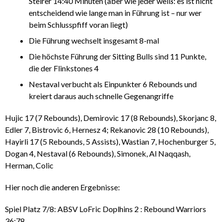
Steirer 14:40 Minuten (aber wie jeder weiß: es ist nicht
entscheidend wie lange man in Führung ist – nur wer
beim Schlusspfiff voran liegt)
Die Führung wechselt insgesamt 8-mal
Die höchste Führung der Sitting Bulls sind 11 Punkte,
die der Flinkstones 4
Nestaval verbucht als Einpunkter 6 Rebounds und
kreiert daraus auch schnelle Gegenangriffe
Hujic 17 (7 Rebounds), Demirovic 17 (8 Rebounds), Skorjanc 8,
Edler 7, Bistrovic 6, Hernesz 4; Rekanovic 28 (10 Rebounds),
Hayirli 17 (5 Rebounds, 5 Assists), Wastian 7, Hochenburger 5,
Dogan 4, Nestaval (6 Rebounds), Simonek, Al Naqqash,
Herman, Colic
Hier noch die anderen Ergebnisse:
Spiel Platz 7/8: ABSV LoFric Doplhins 2 : Rebound Warriors
36:78