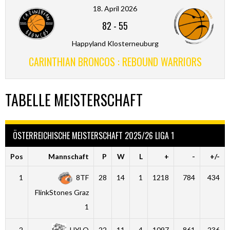
18. April 2026
82
-
55
Happyland Klosterneuburg
CARINTHIAN BRONCOS : REBOUND WARRIORS
TABELLE MEISTERSCHAFT
ÖSTERREICHISCHE MEISTERSCHAFT 2025/26 LIGA 1
Pos
Mannschaft
P
W
L
+
-
+/-
1
8TF
28
14
1
1218
784
434
FlinkStones Graz
1
2
HYLO
22
11
4
1097
861
236