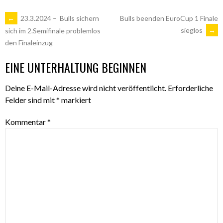
ARTIKEL-
←
23.3.2024 – Bulls sichern
Bulls beenden EuroCup 1 Finale
sieglos
→
sich im 2.Semifinale problemlos
den Finaleinzug
NAVIGATION
EINE UNTERHALTUNG BEGINNEN
Deine E-Mail-Adresse wird nicht veröffentlicht.
Erforderliche
Felder sind mit
*
markiert
Kommentar
*