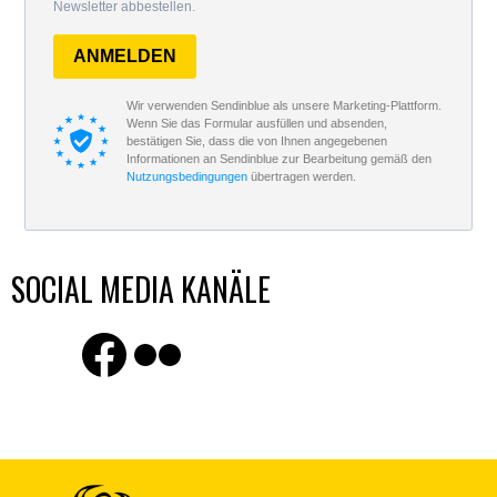
Newsletter abbestellen.
ANMELDEN
Wir verwenden Sendinblue als unsere Marketing-Plattform.
Wenn Sie das Formular ausfüllen und absenden,
bestätigen Sie, dass die von Ihnen angegebenen
Informationen an Sendinblue zur Bearbeitung gemäß den
Nutzungsbedingungen
übertragen werden.
SOCIAL MEDIA KANÄLE
Finde uns auf Facebook
Flickr