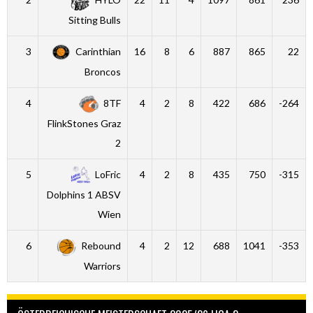
Sitting Bulls
3
Carinthian
16
8
6
887
865
22
Broncos
4
8TF
4
2
8
422
686
-264
FlinkStones Graz
2
5
LoFric
4
2
8
435
750
-315
Dolphins 1 ABSV
Wien
6
Rebound
4
2
12
688
1041
-353
Warriors