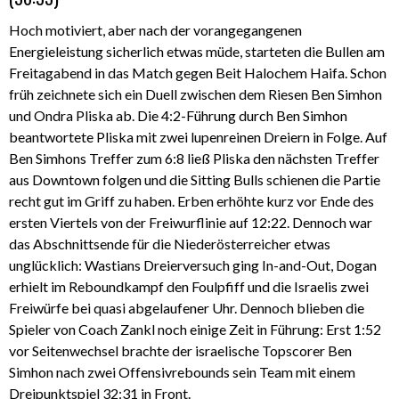
Hoch motiviert, aber nach der vorangegangenen
Energieleistung sicherlich etwas müde, starteten die Bullen am
Freitagabend in das Match gegen Beit Halochem Haifa. Schon
früh zeichnete sich ein Duell zwischen dem Riesen Ben Simhon
und Ondra Pliska ab. Die 4:2-Führung durch Ben Simhon
beantwortete Pliska mit zwei lupenreinen Dreiern in Folge. Auf
Ben Simhons Treffer zum 6:8 ließ Pliska den nächsten Treffer
aus Downtown folgen und die Sitting Bulls schienen die Partie
recht gut im Griff zu haben. Erben erhöhte kurz vor Ende des
ersten Viertels von der Freiwurflinie auf 12:22. Dennoch war
das Abschnittsende für die Niederösterreicher etwas
unglücklich: Wastians Dreierversuch ging In-and-Out, Dogan
erhielt im Reboundkampf den Foulpfiff und die Israelis zwei
Freiwürfe bei quasi abgelaufener Uhr. Dennoch blieben die
Spieler von Coach Zankl noch einige Zeit in Führung: Erst 1:52
vor Seitenwechsel brachte der israelische Topscorer Ben
Simhon nach zwei Offensivrebounds sein Team mit einem
Dreipunktspiel 32:31 in Front.