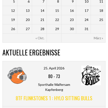
5
6
7
8
9
10
11
12
13
14
15
16
17
18
19
20
21
22
23
24
25
26
27
28
29
30
31
« Okt.
März »
AKTUELLE ERGEBNISSE
25. April 2026
80
-
73
Sporthalle Walfersam
Kapfenberg
8TF FLINKSTONES 1 : HYLO SITTING BULLS