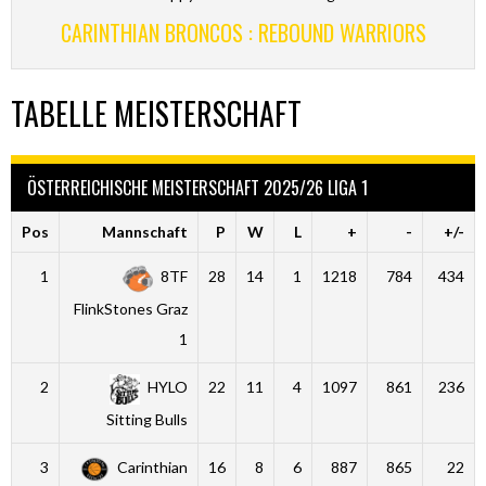
CARINTHIAN BRONCOS : REBOUND WARRIORS
TABELLE MEISTERSCHAFT
ÖSTERREICHISCHE MEISTERSCHAFT 2025/26 LIGA 1
Pos
Mannschaft
P
W
L
+
-
+/-
1
8TF
28
14
1
1218
784
434
FlinkStones Graz
1
2
HYLO
22
11
4
1097
861
236
Sitting Bulls
3
Carinthian
16
8
6
887
865
22