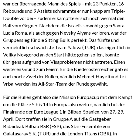
war der überragende Mann des Spiels – mit 23 Punkten, 16
Rebounds und 9 Assists schrammte er nur knapp am Triple-
Double vorbei – zudem erkämpfte er sich noch viermal den
Ball vom Gegner. Nachdem die Israelis sowohl gegen Santa
Lucia Roma, als auch gegen Nevsky Alyans verloren, war der
Gruppensieg für die Sitting Bulls perfekt. Das fünfte und
vermeintlich schwächste Team Yalova (TUR), das eigentlich in
Veliky Novgorod an den Start hätte gehen sollen, konnte
übrigens aufgrund von Visaproblemen nicht antreten. Einen
weiteren Grund zum Feiern für die Niederösterreicher gab es
auch noch: Zwei der Bullen, nämlich Mehmet Hayirli und Jiri
Vrba, wurden ins All-Star-Team der Runde gewählt.
Für die Bullen geht also die Mission Europacup mit dem Kampf
um die Plätze 5 bis 14 in Europa also weiter, nämlich bei der
Finalrunde der EuroLeague 1 in Bilbao, Spanien, von 27.-29.
April. Dort treffen sie in Gruppe A auf die Gastgeber
Bidaideak Bilbao BSR (ESP), das Star-Ensemble von
Galatasaray S.K. (TUR) und die London Titans (GBR). In