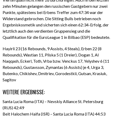
zehn Minuten gelangen den russischen Gastgebern nur zwei
Punkte, spätestens bei Erbens Treffer zum 47:34 war der
Widerstand gebrochen. Die Sitting Bulls betrieben noch
Ergebniskosmetik und sicherten sich einen 62:34-Erfolg, der
letztlich auch den verdienten Gruppensieg und die
Qualifikation für die EuroLeague 1 in Bilbao (ESP) bedeutete.
Hayirli 23 (16 Rebounds, 9 Assists, 4 Steals), Erben 22 (8
Rebounds), Wastian 11, Pliska 5 (1 Dreier), Dogan 1, Al
Naqqash, Eckerl, Toth, Vrba bzw. Venckus 17, Yelyshev 6 (11
Rebounds), Gustavsson, Zymantas (6 Assists) je 4, Urga 3,
Butenko, Chikishev, Dmitriev, Gorodestkii, Gutsan, Krasiuk,
Sagitov
WEITERE ERGEBNISSE:
Santa Lucia Roma (ITA) – Nevskiy Alliance St. Petersburg
(RUS) 42:49
Beit Halochem Haifa (ISR) – Santa Lucia Roma (ITA) 44:53