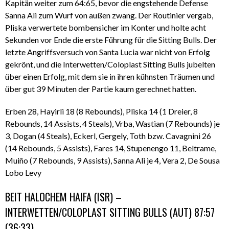
Kapitän weiter zum 64:65, bevor die engstehende Defense
Sanna Ali zum Wurf von außen zwang. Der Routinier vergab,
Pliska verwertete bombensicher im Konter und holte acht
Sekunden vor Ende die erste Führung für die Sitting Bulls. Der
letzte Angriffsversuch von Santa Lucia war nicht von Erfolg
gekrönt, und die Interwetten/Coloplast Sitting Bulls jubelten
über einen Erfolg, mit dem sie in ihren kühnsten Träumen und
über gut 39 Minuten der Partie kaum gerechnet hatten.
Erben 28, Hayirli 18 (8 Rebounds), Pliska 14 (1 Dreier, 8
Rebounds, 14 Assists, 4 Steals), Vrba, Wastian (7 Rebounds) je
3, Dogan (4 Steals), Eckerl, Gergely, Toth bzw. Cavagnini 26
(14 Rebounds, 5 Assists), Fares 14, Stupenengo 11, Beltrame,
Muiño (7 Rebounds, 9 Assists), Sanna Ali je 4, Vera 2, De Sousa
Lobo Levy
BEIT HALOCHEM HAIFA (ISR) –
INTERWETTEN/COLOPLAST SITTING BULLS (AUT) 87:57
(36:33)