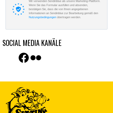
Wir verwenden Sendinblue als unsere Marketing-Plattform.
Wenn Sie das Formular ausfüllen und absenden,
bestätigen Sie, dass die von Ihnen angegebenen
Informationen an Sendinblue zur Bearbeitung gemäß den
Nutzungsbedingungen
übertragen werden.
SOCIAL MEDIA KANÄLE
Finde uns auf Facebook
Flickr