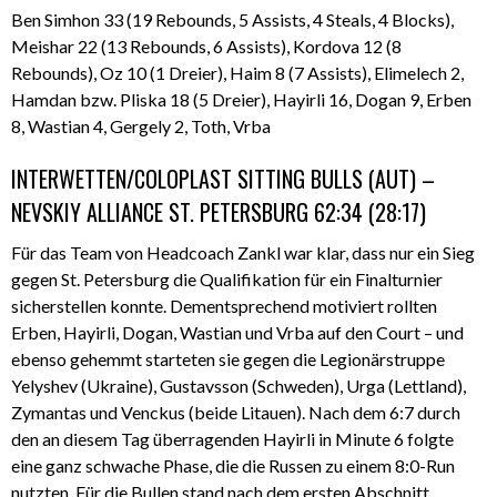
Ben Simhon 33 (19 Rebounds, 5 Assists, 4 Steals, 4 Blocks),
Meishar 22 (13 Rebounds, 6 Assists), Kordova 12 (8
Rebounds), Oz 10 (1 Dreier), Haim 8 (7 Assists), Elimelech 2,
Hamdan bzw. Pliska 18 (5 Dreier), Hayirli 16, Dogan 9, Erben
8, Wastian 4, Gergely 2, Toth, Vrba
INTERWETTEN/COLOPLAST SITTING BULLS (AUT) –
NEVSKIY ALLIANCE ST. PETERSBURG 62:34 (28:17)
Für das Team von Headcoach Zankl war klar, dass nur ein Sieg
gegen St. Petersburg die Qualifikation für ein Finalturnier
sicherstellen konnte. Dementsprechend motiviert rollten
Erben, Hayirli, Dogan, Wastian und Vrba auf den Court – und
ebenso gehemmt starteten sie gegen die Legionärstruppe
Yelyshev (Ukraine), Gustavsson (Schweden), Urga (Lettland),
Zymantas und Venckus (beide Litauen). Nach dem 6:7 durch
den an diesem Tag überragenden Hayirli in Minute 6 folgte
eine ganz schwache Phase, die die Russen zu einem 8:0-Run
nutzten. Für die Bullen stand nach dem ersten Abschnitt