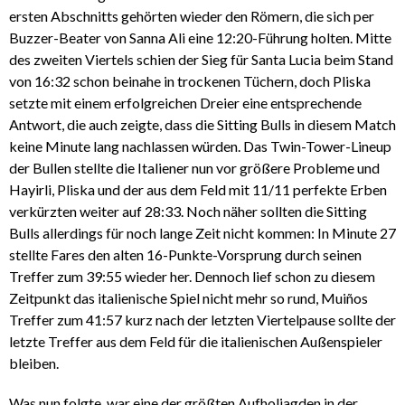
ersten Abschnitts gehörten wieder den Römern, die sich per
Buzzer-Beater von Sanna Ali eine 12:20-Führung holten. Mitte
des zweiten Viertels schien der Sieg für Santa Lucia beim Stand
von 16:32 schon beinahe in trockenen Tüchern, doch Pliska
setzte mit einem erfolgreichen Dreier eine entsprechende
Antwort, die auch zeigte, dass die Sitting Bulls in diesem Match
keine Minute lang nachlassen würden. Das Twin-Tower-Lineup
der Bullen stellte die Italiener nun vor größere Probleme und
Hayirli, Pliska und der aus dem Feld mit 11/11 perfekte Erben
verkürzten weiter auf 28:33. Noch näher sollten die Sitting
Bulls allerdings für noch lange Zeit nicht kommen: In Minute 27
stellte Fares den alten 16-Punkte-Vorsprung durch seinen
Treffer zum 39:55 wieder her. Dennoch lief schon zu diesem
Zeitpunkt das italienische Spiel nicht mehr so rund, Muiños
Treffer zum 41:57 kurz nach der letzten Viertelpause sollte der
letzte Treffer aus dem Feld für die italienischen Außenspieler
bleiben.
Was nun folgte, war eine der größten Aufholjagden in der