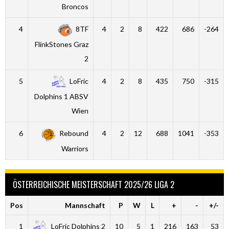
Broncos
4
8TF
4
2
8
422
686
-264
FlinkStones Graz
2
5
LoFric
4
2
8
435
750
-315
Dolphins 1 ABSV
Wien
6
Rebound
4
2
12
688
1041
-353
Warriors
ÖSTERREICHISCHE MEISTERSCHAFT 2025/26 LIGA 2
Pos
Mannschaft
P
W
L
+
-
+/-
1
LoFric Dolphins 2
10
5
1
216
163
53