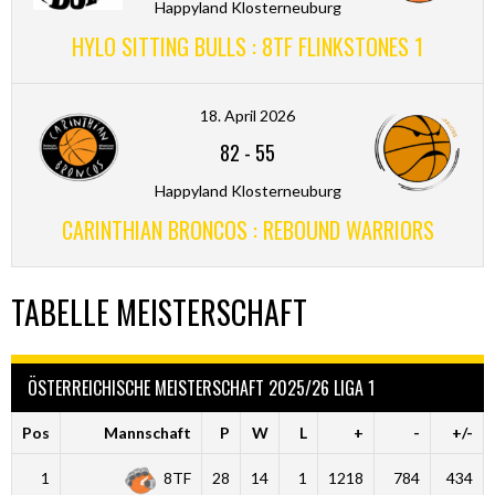
Happyland Klosterneuburg
HYLO SITTING BULLS : 8TF FLINKSTONES 1
18. April 2026
82
-
55
Happyland Klosterneuburg
CARINTHIAN BRONCOS : REBOUND WARRIORS
TABELLE MEISTERSCHAFT
ÖSTERREICHISCHE MEISTERSCHAFT 2025/26 LIGA 1
Pos
Mannschaft
P
W
L
+
-
+/-
1
8TF
28
14
1
1218
784
434