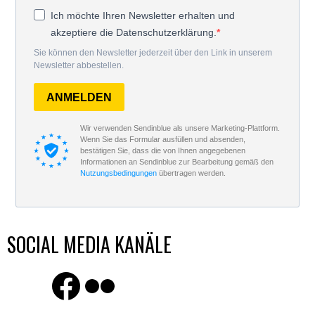
Ich möchte Ihren Newsletter erhalten und
akzeptiere die Datenschutzerklärung.
Sie können den Newsletter jederzeit über den Link in unserem
Newsletter abbestellen.
ANMELDEN
Wir verwenden Sendinblue als unsere Marketing-Plattform.
Wenn Sie das Formular ausfüllen und absenden,
bestätigen Sie, dass die von Ihnen angegebenen
Informationen an Sendinblue zur Bearbeitung gemäß den
Nutzungsbedingungen
übertragen werden.
SOCIAL MEDIA KANÄLE
Finde uns auf Facebook
Flickr