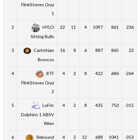
FlinkStones Graz
1
2
HYLO
22
11
4
1097
861
236
Sitting Bulls
3
Carinthian
16
8
6
887
865
22
Broncos
4
8TF
4
2
8
422
686
-264
FlinkStones Graz
2
5
LoFric
4
2
8
435
750
-315
Dolphins 1 ABSV
Wien
6
Rebound
4
2
12
688
1041
-353