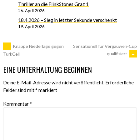
Thriller an die FlinkStones Graz 1
26. April 2026
18.4.2026 – Sieg in letzter Sekunde verschenkt
19. April 2026
ARTIKEL-
←
Knappe Niederlage gegen
Sensationell für Vergauwen-Cup
qualifiziert
→
TurkCell
NAVIGATION
EINE UNTERHALTUNG BEGINNEN
Deine E-Mail-Adresse wird nicht veröffentlicht.
Erforderliche
Felder sind mit
*
markiert
Kommentar
*