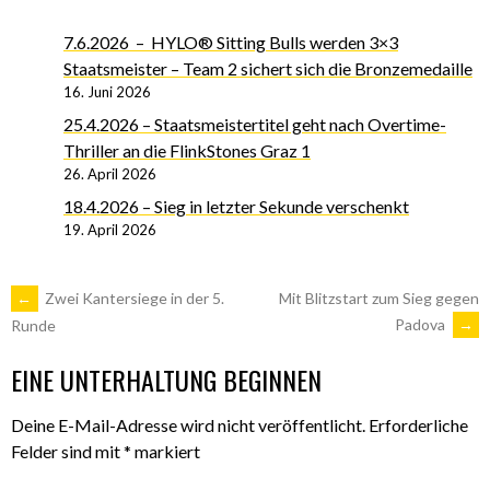
7.6.2026 – HYLO® Sitting Bulls werden 3×3
Staatsmeister – Team 2 sichert sich die Bronzemedaille
16. Juni 2026
25.4.2026 – Staatsmeistertitel geht nach Overtime-
Thriller an die FlinkStones Graz 1
26. April 2026
18.4.2026 – Sieg in letzter Sekunde verschenkt
19. April 2026
ARTIKEL-
←
Zwei Kantersiege in der 5.
Mit Blitzstart zum Sieg gegen
Padova
→
Runde
NAVIGATION
EINE UNTERHALTUNG BEGINNEN
Deine E-Mail-Adresse wird nicht veröffentlicht.
Erforderliche
Felder sind mit
*
markiert