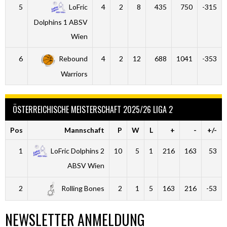
5
LoFric
4
2
8
435
750
-315
Dolphins 1 ABSV
Wien
6
Rebound
4
2
12
688
1041
-353
Warriors
ÖSTERREICHISCHE MEISTERSCHAFT 2025/26 LIGA 2
Pos
Mannschaft
P
W
L
+
-
+/-
1
LoFric Dolphins 2
10
5
1
216
163
53
ABSV Wien
2
Rolling Bones
2
1
5
163
216
-53
NEWSLETTER ANMELDUNG