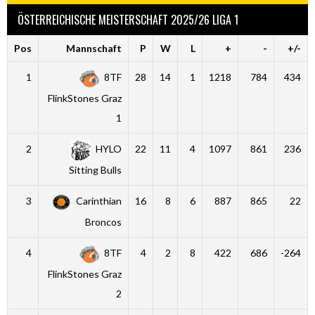
ÖSTERREICHISCHE MEISTERSCHAFT 2025/26 LIGA 1
Pos
Mannschaft
P
W
L
+
-
+/-
1
8TF
28
14
1
1218
784
434
FlinkStones Graz
1
2
HYLO
22
11
4
1097
861
236
Sitting Bulls
3
Carinthian
16
8
6
887
865
22
Broncos
4
8TF
4
2
8
422
686
-264
FlinkStones Graz
2