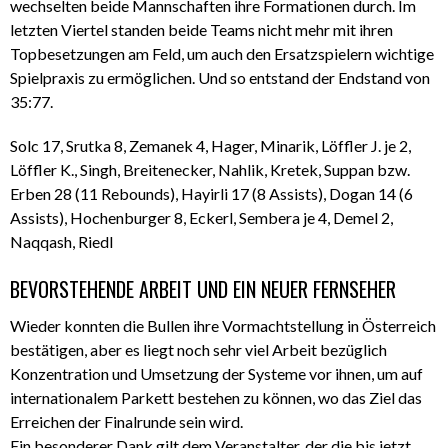
wechselten beide Mannschaften ihre Formationen durch. Im
letzten Viertel standen beide Teams nicht mehr mit ihren
Topbesetzungen am Feld, um auch den Ersatzspielern wichtige
Spielpraxis zu ermöglichen. Und so entstand der Endstand von
35:77.
Solc 17, Srutka 8, Zemanek 4, Hager, Minarik, Löffler J. je 2,
Löffler K., Singh, Breitenecker, Nahlik, Kretek, Suppan bzw.
Erben 28 (11 Rebounds), Hayirli 17 (8 Assists), Dogan 14 (6
Assists), Hochenburger 8, Eckerl, Sembera je 4, Demel 2,
Naqqash, Riedl
BEVORSTEHENDE ARBEIT UND EIN NEUER FERNSEHER
Wieder konnten die Bullen ihre Vormachtstellung in Österreich
bestätigen, aber es liegt noch sehr viel Arbeit bezüglich
Konzentration und Umsetzung der Systeme vor ihnen, um auf
internationalem Parkett bestehen zu können, wo das Ziel das
Erreichen der Finalrunde sein wird.
Ein besonderer Dank gilt dem Veranstalter, der die bis jetzt