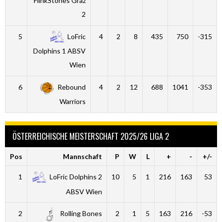
FlinkStones Graz
2
5
LoFric
4
2
8
435
750
-315
Dolphins 1 ABSV
Wien
6
Rebound
4
2
12
688
1041
-353
Warriors
ÖSTERREICHISCHE MEISTERSCHAFT 2025/26 LIGA 2
Pos
Mannschaft
P
W
L
+
-
+/-
1
LoFric Dolphins 2
10
5
1
216
163
53
ABSV Wien
2
Rolling Bones
2
1
5
163
216
-53