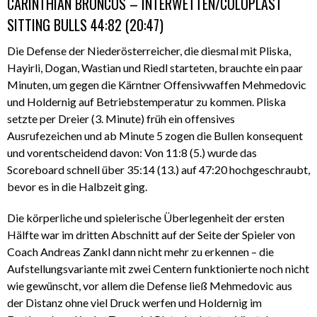
CARINTHIAN BRONCOS – INTERWETTEN/COLOPLAST
SITTING BULLS 44:82 (20:47)
Die Defense der Niederösterreicher, die diesmal mit Pliska,
Hayirli, Dogan, Wastian und Riedl starteten, brauchte ein paar
Minuten, um gegen die Kärntner Offensivwaffen Mehmedovic
und Holdernig auf Betriebstemperatur zu kommen. Pliska
setzte per Dreier (3. Minute) früh ein offensives
Ausrufezeichen und ab Minute 5 zogen die Bullen konsequent
und vorentscheidend davon: Von 11:8 (5.) wurde das
Scoreboard schnell über 35:14 (13.) auf 47:20 hochgeschraubt,
bevor es in die Halbzeit ging.
Die körperliche und spielerische Überlegenheit der ersten
Hälfte war im dritten Abschnitt auf der Seite der Spieler von
Coach Andreas Zankl dann nicht mehr zu erkennen – die
Aufstellungsvariante mit zwei Centern funktionierte noch nicht
wie gewünscht, vor allem die Defense ließ Mehmedovic aus
der Distanz ohne viel Druck werfen und Holdernig im