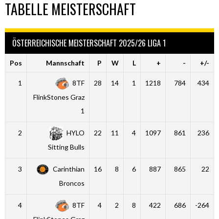
TABELLE MEISTERSCHAFT
ÖSTERREICHISCHE MEISTERSCHAFT 2025/26 LIGA 1
Pos
Mannschaft
P
W
L
+
-
+/-
1
8TF
28
14
1
1218
784
434
FlinkStones Graz
1
2
HYLO
22
11
4
1097
861
236
Sitting Bulls
3
Carinthian
16
8
6
887
865
22
Broncos
4
8TF
4
2
8
422
686
-264