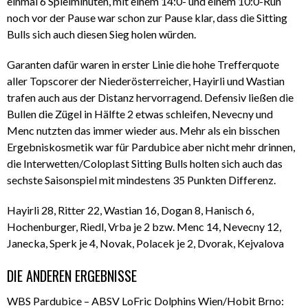
einmal 6 Spielminuten, mit einem 14:0- und einem 10:0-Run
noch vor der Pause war schon zur Pause klar, dass die Sitting
Bulls sich auch diesen Sieg holen würden.
Garanten dafür waren in erster Linie die hohe Trefferquote
aller Topscorer der Niederösterreicher, Hayirli und Wastian
trafen auch aus der Distanz hervorragend. Defensiv ließen die
Bullen die Zügel in Hälfte 2 etwas schleifen, Nevecny und
Menc nutzten das immer wieder aus. Mehr als ein bisschen
Ergebniskosmetik war für Pardubice aber nicht mehr drinnen,
die Interwetten/Coloplast Sitting Bulls holten sich auch das
sechste Saisonspiel mit mindestens 35 Punkten Differenz.
Hayirli 28, Ritter 22, Wastian 16, Dogan 8, Hanisch 6,
Hochenburger, Riedl, Vrba je 2 bzw. Menc 14, Nevecny 12,
Janecka, Sperk je 4, Novak, Polacek je 2, Dvorak, Kejvalova
DIE ANDEREN ERGEBNISSE
WBS Pardubice – ABSV LoFric Dolphins Wien/Hobit Brno: