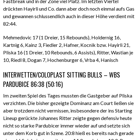
Fastbreak und in der Zone viel Platz. Im letzten Viertel
drückten Hayirli und Co. dann aber doch noch einmal aufs Gas
und gewannen schlussendlich auch in dieser Höhe verdient mit
82:44.
Mehmedovic 17 (1 Dreier, 15 Rebounds), Holdernig 16,
Kartnig 6, Kainz 3, Fiedler 2, Hafner, Kocnik bzw. Hayirli 21,
Pliska 16 (1 Dreier, 10 Rebounds, 6 Assists), Ritter, Wastian je
10, Riedl 8, Dogan 7, Hochenburger 6, Vrba 4, Hanisch
INTERWETTEN/COLOPLAST SITTING BULLS – WBS
PARDUBICE 86:38 (50:16)
Im zweiten Spiel des Tages mussten die Gastgeber auf Pliska
verzichten. Die bisher gezeigte Dominanz am Court ließen sie
aber trotzdem nicht vermissen, insbesondere der ins Starting
Lineup gerückte Johannes Ritter zeigte gegen defensiv heute
nicht so starke Pardubicer immer wieder auf und setzte sich
unter dem Korb gut in Szene. 20:8 hieß es bereits nach gerade