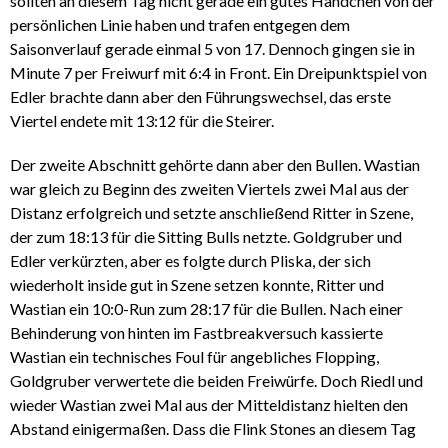
sollten an diesem Tag nicht gerade ein gutes Händchen von der
persönlichen Linie haben und trafen entgegen dem
Saisonverlauf gerade einmal 5 von 17. Dennoch gingen sie in
Minute 7 per Freiwurf mit 6:4 in Front. Ein Dreipunktspiel von
Edler brachte dann aber den Führungswechsel, das erste
Viertel endete mit 13:12 für die Steirer.
Der zweite Abschnitt gehörte dann aber den Bullen. Wastian
war gleich zu Beginn des zweiten Viertels zwei Mal aus der
Distanz erfolgreich und setzte anschließend Ritter in Szene,
der zum 18:13 für die Sitting Bulls netzte. Goldgruber und
Edler verkürzten, aber es folgte durch Pliska, der sich
wiederholt inside gut in Szene setzen konnte, Ritter und
Wastian ein 10:0-Run zum 28:17 für die Bullen. Nach einer
Behinderung von hinten im Fastbreakversuch kassierte
Wastian ein technisches Foul für angebliches Flopping,
Goldgruber verwertete die beiden Freiwürfe. Doch Riedl und
wieder Wastian zwei Mal aus der Mitteldistanz hielten den
Abstand einigermaßen. Dass die Flink Stones an diesem Tag