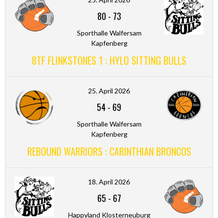
80
-
73
Sporthalle Walfersam
Kapfenberg
8TF FLINKSTONES 1 : HYLO SITTING BULLS
25. April 2026
54
-
69
Sporthalle Walfersam
Kapfenberg
REBOUND WARRIORS : CARINTHIAN BRONCOS
18. April 2026
65
-
67
Happyland Klosterneuburg