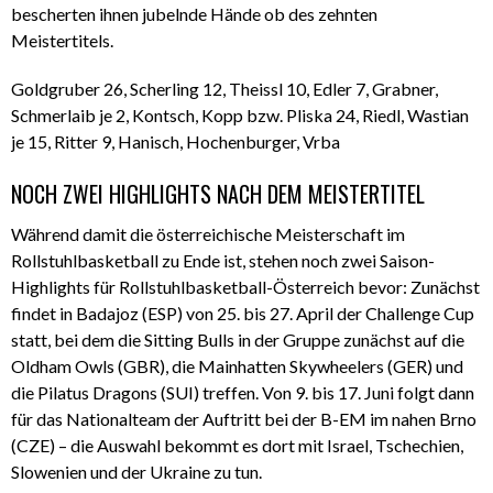
bescherten ihnen jubelnde Hände ob des zehnten
Meistertitels.
Goldgruber 26, Scherling 12, Theissl 10, Edler 7, Grabner,
Schmerlaib je 2, Kontsch, Kopp bzw. Pliska 24, Riedl, Wastian
je 15, Ritter 9, Hanisch, Hochenburger, Vrba
NOCH ZWEI HIGHLIGHTS NACH DEM MEISTERTITEL
Während damit die österreichische Meisterschaft im
Rollstuhlbasketball zu Ende ist, stehen noch zwei Saison-
Highlights für Rollstuhlbasketball-Österreich bevor: Zunächst
findet in Badajoz (ESP) von 25. bis 27. April der Challenge Cup
statt, bei dem die Sitting Bulls in der Gruppe zunächst auf die
Oldham Owls (GBR), die Mainhatten Skywheelers (GER) und
die Pilatus Dragons (SUI) treffen. Von 9. bis 17. Juni folgt dann
für das Nationalteam der Auftritt bei der B-EM im nahen Brno
(CZE) – die Auswahl bekommt es dort mit Israel, Tschechien,
Slowenien und der Ukraine zu tun.