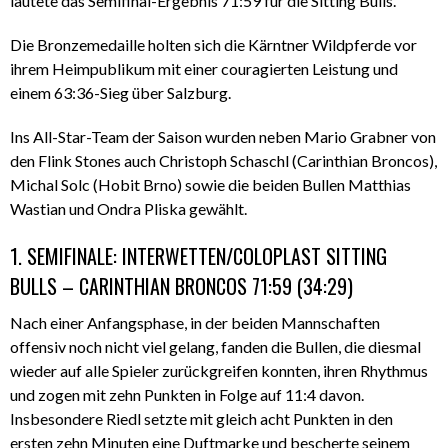
lautete das Semifinal-Ergebnis 71:59 für die Sitting Bulls.
Die Bronzemedaille holten sich die Kärntner Wildpferde vor
ihrem Heimpublikum mit einer couragierten Leistung und
einem 63:36-Sieg über Salzburg.
Ins All-Star-Team der Saison wurden neben Mario Grabner von
den Flink Stones auch Christoph Schaschl (Carinthian Broncos),
Michal Solc (Hobit Brno) sowie die beiden Bullen Matthias
Wastian und Ondra Pliska gewählt.
1. SEMIFINALE: INTERWETTEN/COLOPLAST SITTING
BULLS – CARINTHIAN BRONCOS 71:59 (34:29)
Nach einer Anfangsphase, in der beiden Mannschaften
offensiv noch nicht viel gelang, fanden die Bullen, die diesmal
wieder auf alle Spieler zurückgreifen konnten, ihren Rhythmus
und zogen mit zehn Punkten in Folge auf 11:4 davon.
Insbesondere Riedl setzte mit gleich acht Punkten in den
ersten zehn Minuten eine Duftmarke und bescherte seinem