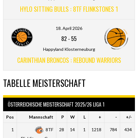
HYLO SITTING BULLS : 8TF FLINKSTONES 1
18. April 2026
82
-
55
Happyland Klosterneuburg
CARINTHIAN BRONCOS : REBOUND WARRIORS
TABELLE MEISTERSCHAFT
ÖSTERREICHISCHE MEISTERSCHAFT 2025/26 LIGA 1
Pos
Mannschaft
P
W
L
+
-
+/-
1
8TF
28
14
1
1218
784
434