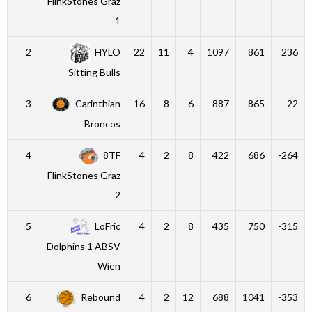
FlinkStones Graz
1
2
HYLO
22
11
4
1097
861
236
Sitting Bulls
3
Carinthian
16
8
6
887
865
22
Broncos
4
8TF
4
2
8
422
686
-264
FlinkStones Graz
2
5
LoFric
4
2
8
435
750
-315
Dolphins 1 ABSV
Wien
6
Rebound
4
2
12
688
1041
-353