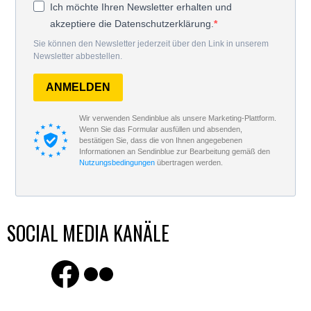
Ich möchte Ihren Newsletter erhalten und
akzeptiere die Datenschutzerklärung.
Sie können den Newsletter jederzeit über den Link in unserem
Newsletter abbestellen.
ANMELDEN
Wir verwenden Sendinblue als unsere Marketing-Plattform.
Wenn Sie das Formular ausfüllen und absenden,
bestätigen Sie, dass die von Ihnen angegebenen
Informationen an Sendinblue zur Bearbeitung gemäß den
Nutzungsbedingungen
übertragen werden.
SOCIAL MEDIA KANÄLE
Finde uns auf Facebook
Flickr