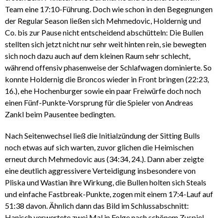
Team eine 17:10-Führung. Doch wie schon in den Begegnungen
der Regular Season ließen sich Mehmedovic, Holdernig und
Co. bis zur Pause nicht entscheidend abschütteln: Die Bullen
stellten sich jetzt nicht nur sehr weit hinten rein, sie bewegten
sich noch dazu auch auf dem kleinen Raum sehr schlecht,
während offensiv phasenweise der Schlafwagen dominierte. So
konnte Holdernig die Broncos wieder in Front bringen (22:23,
16.), ehe Hochenburger sowie ein paar Freiwürfe doch noch
einen Fünf-Punkte-Vorsprung für die Spieler von Andreas
Zankl beim Pausentee bedingten.
Nach Seitenwechsel ließ die Initialzündung der Sitting Bulls
noch etwas auf sich warten, zuvor glichen die Heimischen
erneut durch Mehmedovic aus (34:34, 24.). Dann aber zeigte
eine deutlich aggressivere Verteidigung insbesondere von
Pliska und Wastian ihre Wirkung, die Bullen holten sich Steals
und einfache Fastbreak-Punkte, zogen mit einem 17:4-Lauf auf
51:38 davon. Ähnlich dann das Bild im Schlussabschnitt:
Hanisch verwertete zwei Mal in Folge nach schönem Zuspiel