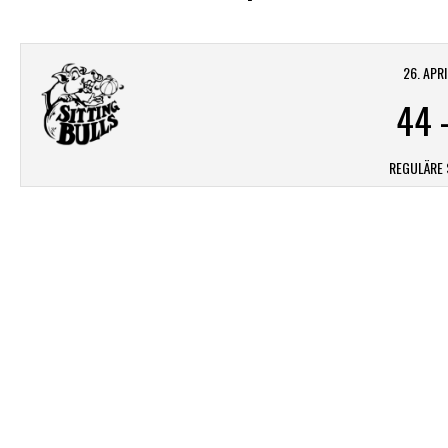
26. APR
44
REGULÄRE 