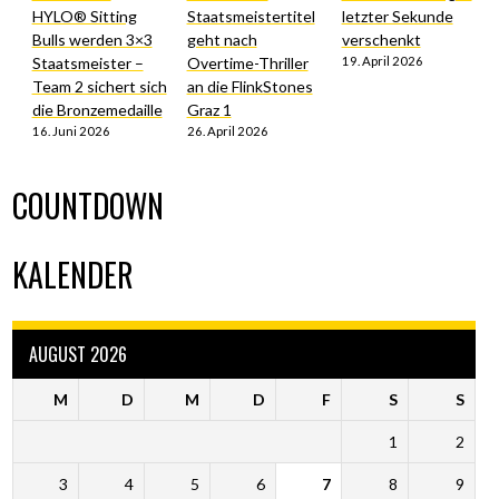
HYLO® Sitting
Staatsmeistertitel
letzter Sekunde
Bulls werden 3×3
geht nach
verschenkt
Staatsmeister –
Overtime-Thriller
19. April 2026
Team 2 sichert sich
an die FlinkStones
die Bronzemedaille
Graz 1
16. Juni 2026
26. April 2026
COUNTDOWN
KALENDER
AUGUST 2026
M
D
M
D
F
S
S
1
2
3
4
5
6
7
8
9