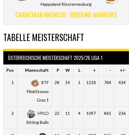
Happyland Klosterneuburg
CARINTHIAN BRONCOS : REBOUND WARRIORS
TABELLE MEISTERSCHAFT
ÖSTERREICHISCHE MEISTERSCHAFT 2025/26 LIGA 1
Pos
Mannschaft
P
W
L
+
-
+/-
1
8TF
28
14
1
1218
784
434
FlinkStones
Graz 1
2
HYLO
22
11
4
1097
861
236
Sitting Bulls