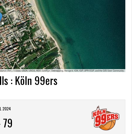
Source: Esri, i-cubed, USDA, USGS, AEX, GeoEye, Getmapping, Aerogrid, IGN, IGP, UPR-EGP, and the GIS User Community
ls : Köln 99ers
IL 2024
-
79