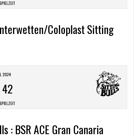
SPIELZEIT
nterwetten/Coloplast Sitting
IL 2024
-
42
SPIELZEIT
lls : BSR ACE Gran Canaria