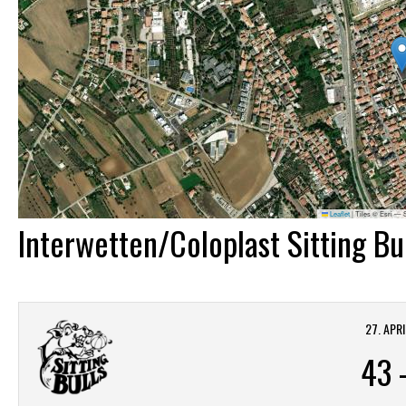
Leaflet
|
Tiles © Esri — 
Interwetten/Coloplast Sitting Bul
27. APR
43