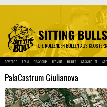
Springe
zum
Inhalt
SITTING BULL
DIE ROLLENDEN BULLEN AUS KLOSTER
BEWERBE
TEAM
ÖBSV CUP
TERMINE
BILDER
GESCHICHTE
SP
PalaCastrum Giulianova