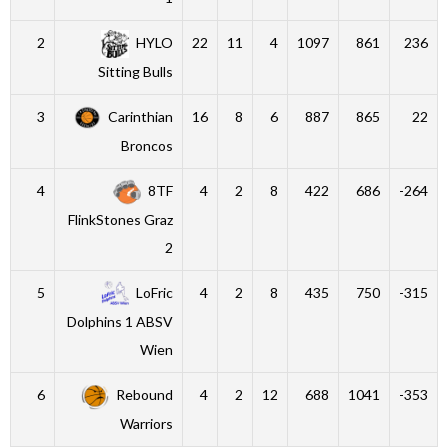
2
HYLO
22
11
4
1097
861
236
Sitting Bulls
3
Carinthian
16
8
6
887
865
22
Broncos
4
8TF
4
2
8
422
686
-264
FlinkStones Graz
2
5
LoFric
4
2
8
435
750
-315
Dolphins 1 ABSV
Wien
6
Rebound
4
2
12
688
1041
-353
Warriors