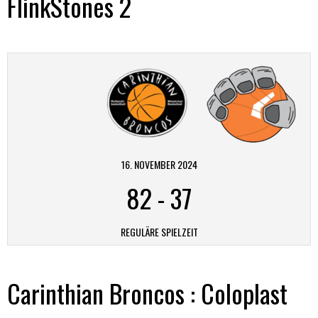
FlinkStones 2
16. NOVEMBER 2024
82
-
37
REGULÄRE SPIELZEIT
Carinthian Broncos : Coloplast