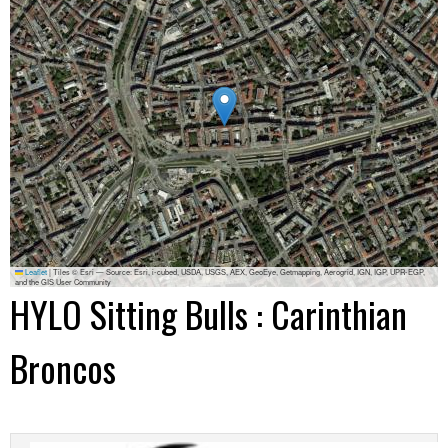
Leaflet
|
Tiles © Esri — Source: Esri, i-cubed, USDA, USGS, AEX, GeoEye, Getmapping, Aerogrid, IGN, IGP, UPR-EGP,
and the GIS User Community
HYLO Sitting Bulls : Carinthian
Broncos