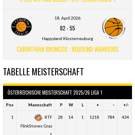
18. April 2026
82
-
55
Happyland Klosterneuburg
CARINTHIAN BRONCOS : REBOUND WARRIORS
TABELLE MEISTERSCHAFT
ÖSTERREICHISCHE MEISTERSCHAFT 2025/26 LIGA 1
Pos
Mannschaft
P
W
L
+
-
+/-
1
8TF
28
14
1
1218
784
434
FlinkStones Graz
1