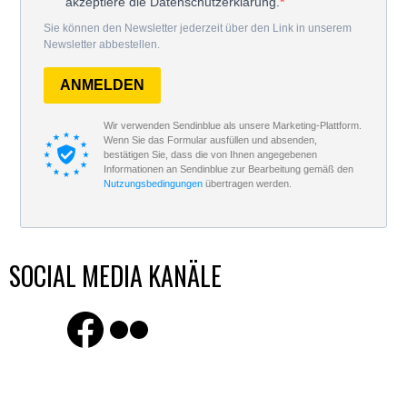
akzeptiere die Datenschutzerklärung.
Sie können den Newsletter jederzeit über den Link in unserem
Newsletter abbestellen.
ANMELDEN
Wir verwenden Sendinblue als unsere Marketing-Plattform.
Wenn Sie das Formular ausfüllen und absenden,
bestätigen Sie, dass die von Ihnen angegebenen
Informationen an Sendinblue zur Bearbeitung gemäß den
Nutzungsbedingungen
übertragen werden.
SOCIAL MEDIA KANÄLE
Finde uns auf Facebook
Flickr