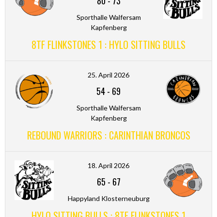
80
-
73
Sporthalle Walfersam
Kapfenberg
8TF FLINKSTONES 1 : HYLO SITTING BULLS
25. April 2026
54
-
69
Sporthalle Walfersam
Kapfenberg
REBOUND WARRIORS : CARINTHIAN BRONCOS
18. April 2026
65
-
67
Happyland Klosterneuburg
HYLO SITTING BULLS : 8TF FLINKSTONES 1