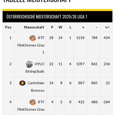
ÖSTERREICHISCHE MEISTERSCHAFT 2025/26 LIGA 1
Pos
Mannschaft
P
W
L
+
-
+/-
1
8TF
28
14
1
1218
784
434
FlinkStones Graz
1
2
HYLO
22
11
4
1097
861
236
Sitting Bulls
3
Carinthian
16
8
6
887
865
22
Broncos
4
8TF
4
2
8
422
686
-264
FlinkStones Graz