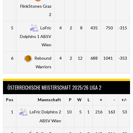
FlinkStones Graz
2
5
LoFric
4
2
8
435
750
-315
Dolphins 1 ABSV
Wien
6
Rebound
4
2
12
688
1041
-353
Warriors
ÖSTERREICHISCHE MEISTERSCHAFT 2025/26 LIGA 2
Pos
Mannschaft
P
W
L
+
-
+/-
1
LoFric Dolphins 2
10
5
1
216
163
53
ABSV Wien