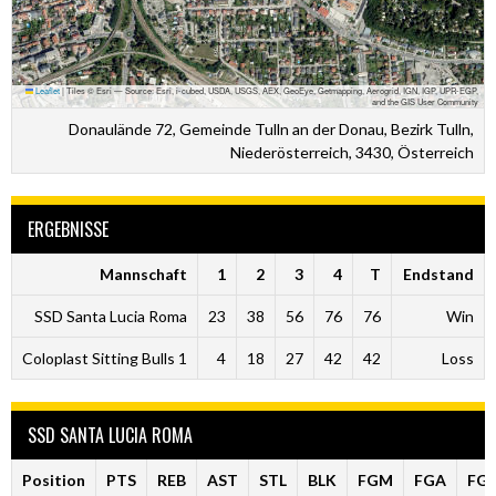
Leaflet
|
Tiles © Esri — Source: Esri, i-cubed, USDA, USGS, AEX, GeoEye, Getmapping, Aerogrid, IGN, IGP, UPR-EGP,
and the GIS User Community
Donaulände 72, Gemeinde Tulln an der Donau, Bezirk Tulln,
Niederösterreich, 3430, Österreich
ERGEBNISSE
Mannschaft
1
2
3
4
T
Endstand
SSD Santa Lucia Roma
23
38
56
76
76
Win
Coloplast Sitting Bulls 1
4
18
27
42
42
Loss
SSD SANTA LUCIA ROMA
Position
PTS
REB
AST
STL
BLK
FGM
FGA
FG