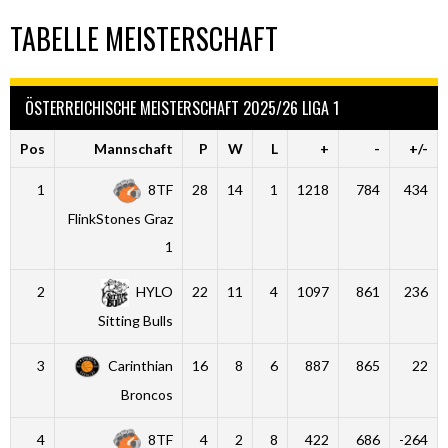
TABELLE MEISTERSCHAFT
ÖSTERREICHISCHE MEISTERSCHAFT 2025/26 LIGA 1
Pos
Mannschaft
P
W
L
+
-
+/-
1
8TF
28
14
1
1218
784
434
FlinkStones Graz
1
2
HYLO
22
11
4
1097
861
236
Sitting Bulls
3
Carinthian
16
8
6
887
865
22
Broncos
4
8TF
4
2
8
422
686
-264