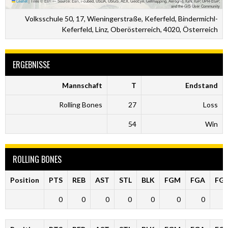
Leaflet
|
Tiles © Esri — Source: Esri, i-cubed, USDA, USGS, AEX, GeoEye, Getmapping, Aerogrid, IGN, IGP, UPR-EGP,
and the GIS User Community
Volksschule 50, 17, Wieningerstraße, Keferfeld, Bindermichl-
Keferfeld, Linz, Oberösterreich, 4020, Österreich
ERGEBNISSE
Mannschaft
T
Endstand
Rolling Bones
27
Loss
54
Win
ROLLING BONES
Position
PTS
REB
AST
STL
BLK
FGM
FGA
FG
0
0
0
0
0
0
0