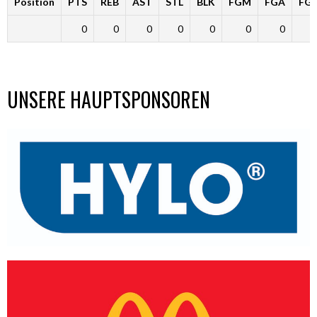
Position
PTS
REB
AST
STL
BLK
FGM
FGA
FG
0
0
0
0
0
0
0
UNSERE HAUPTSPONSOREN