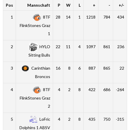
Pos
Mannschaft
P
W
L
+
-
+/-
1
8TF
28
14
1
1218
784
434
FlinkStones Graz
1
2
HYLO
22
11
4
1097
861
236
Sitting Bulls
3
Carinthian
16
8
6
887
865
22
Broncos
4
8TF
4
2
8
422
686
-264
FlinkStones Graz
2
5
LoFric
4
2
8
435
750
-315
Dolphins 1 ABSV