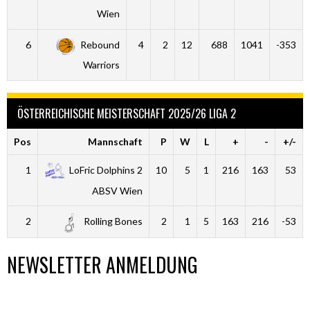
Wien
6
Rebound
4
2
12
688
1041
-353
Warriors
ÖSTERREICHISCHE MEISTERSCHAFT 2025/26 LIGA 2
Pos
Mannschaft
P
W
L
+
-
+/-
1
LoFric Dolphins 2
10
5
1
216
163
53
ABSV Wien
2
Rolling Bones
2
1
5
163
216
-53
NEWSLETTER ANMELDUNG