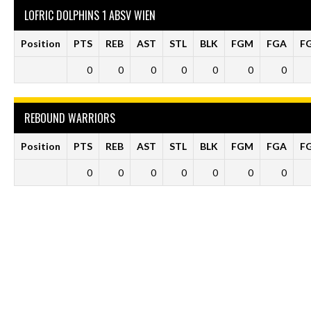
LOFRIC DOLPHINS 1 ABSV WIEN
Position
PTS
REB
AST
STL
BLK
FGM
FGA
F
0
0
0
0
0
0
0
REBOUND WARRIORS
Position
PTS
REB
AST
STL
BLK
FGM
FGA
F
0
0
0
0
0
0
0