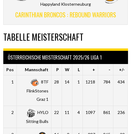
Happyland Klosterneuburg
CARINTHIAN BRONCOS : REBOUND WARRIORS
TABELLE MEISTERSCHAFT
ÖSTERREICHISCHE MEISTERSCHAFT 2025/26 LIGA 1
Pos
Mannschaft
P
W
L
+
-
+/-
1
8TF
28
14
1
1218
784
434
FlinkStones
Graz 1
2
HYLO
22
11
4
1097
861
236
Sitting Bulls