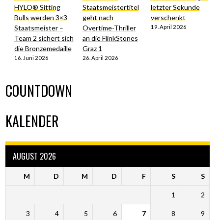
HYLO® Sitting
Staatsmeistertitel
letzter Sekunde
Bulls werden 3×3
geht nach
verschenkt
Staatsmeister –
Overtime-Thriller
19. April 2026
Team 2 sichert sich
an die FlinkStones
die Bronzemedaille
Graz 1
16. Juni 2026
26. April 2026
COUNTDOWN
KALENDER
AUGUST 2026
M
D
M
D
F
S
S
1
2
3
4
5
6
7
8
9