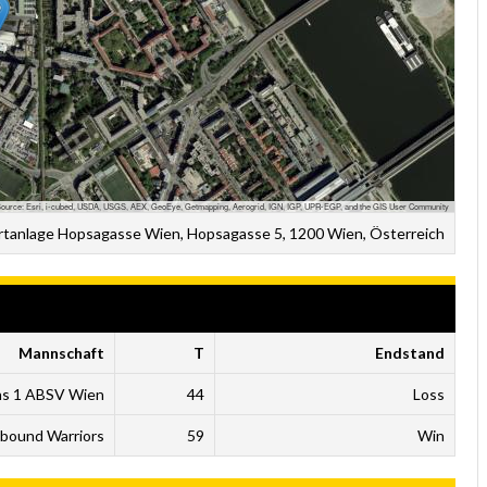
ource: Esri, i-cubed, USDA, USGS, AEX, GeoEye, Getmapping, Aerogrid, IGN, IGP, UPR-EGP, and the GIS User Community
rtanlage Hopsagasse Wien, Hopsagasse 5, 1200 Wien, Österreich
Mannschaft
T
Endstand
ins 1 ABSV Wien
44
Loss
bound Warriors
59
Win