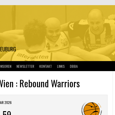
S
NEUBURG
ONSOREN
NEWSLETTER
KONTAKT
LINKS
DBBA
Wien : Rebound Warriors
UAR 2026
-
59