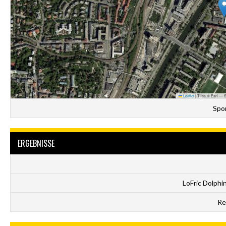
Leaflet
|
Tiles © Esri — S
Spo
ERGEBNISSE
LoFric Dolph
Re