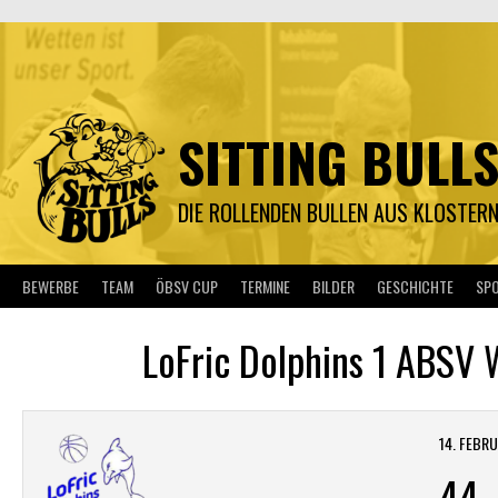
Springe
zum
Inhalt
SITTING BULL
DIE ROLLENDEN BULLEN AUS KLOSTER
BEWERBE
TEAM
ÖBSV CUP
TERMINE
BILDER
GESCHICHTE
SP
LoFric Dolphins 1 ABSV 
14. FEBR
44