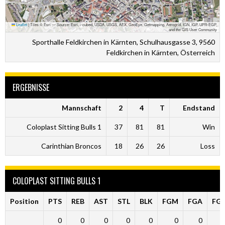
Leaflet
|
Tiles © Esri — Source: Esri, i-cubed, USDA, USGS, AEX, GeoEye, Getmapping, Aerogrid, IGN, IGP, UPR-EGP,
and the GIS User Community
Sporthalle Feldkirchen in Kärnten, Schulhausgasse 3, 9560
Feldkirchen in Kärnten, Österreich
ERGEBNISSE
Mannschaft
2
4
T
Endstand
Coloplast Sitting Bulls 1
37
81
81
Win
Carinthian Broncos
18
26
26
Loss
COLOPLAST SITTING BULLS 1
Position
PTS
REB
AST
STL
BLK
FGM
FGA
FG
0
0
0
0
0
0
0