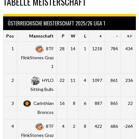
TABELLE MEISTERSCHAFT
ÖSTERREICHISCHE MEISTERSCHAFT 2025/26 LIGA 1
Pos
Mannschaft
P
W
L
+
-
+/-
1
8TF
28
14
1
1218
784
434
FlinkStones Graz
1
2
HYLO
22
11
4
1097
861
236
Sitting Bulls
3
Carinthian
16
8
6
887
865
22
Broncos
4
8TF
4
2
8
422
686
-264
FlinkStones Graz