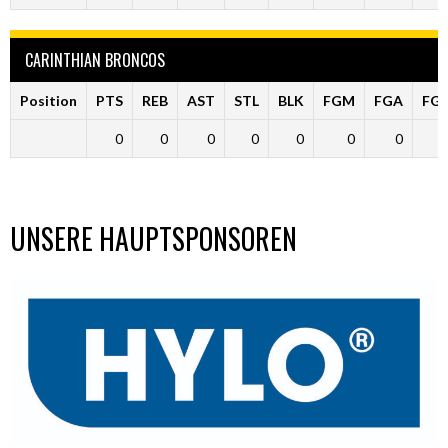
CARINTHIAN BRONCOS
Position
PTS
REB
AST
STL
BLK
FGM
FGA
FG
0
0
0
0
0
0
0
UNSERE HAUPTSPONSOREN