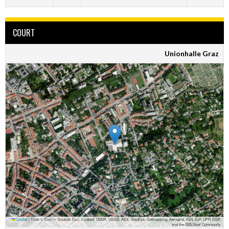
COURT
Unionhalle Graz
Leaflet
|
Tiles © Esri — Source: Esri, i-cubed, USDA, USGS, AEX, GeoEye, Getmapping, Aerogrid, IGN, IGP, UPR-EGP,
and the GIS User Community