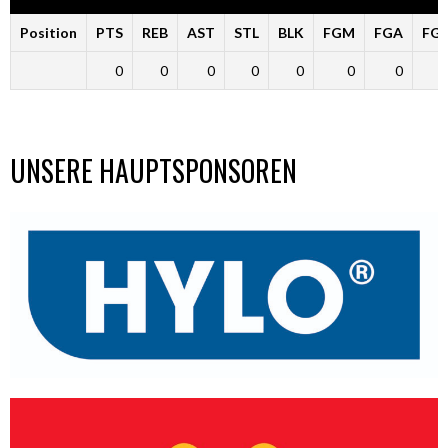
Position
PTS
REB
AST
STL
BLK
FGM
FGA
FG
0
0
0
0
0
0
0
UNSERE HAUPTSPONSOREN