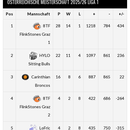
ÖSTERREICHISCHE MEISTERSCHAFT 2025/26 LIGA 1
Pos
Mannschaft
P
W
L
+
-
+/-
1
8TF
28
14
1
1218
784
434
FlinkStones Graz
1
2
HYLO
22
11
4
1097
861
236
Sitting Bulls
3
Carinthian
16
8
6
887
865
22
Broncos
4
8TF
4
2
8
422
686
-264
FlinkStones Graz
2
5
LoFric
4
2
8
435
750
-315