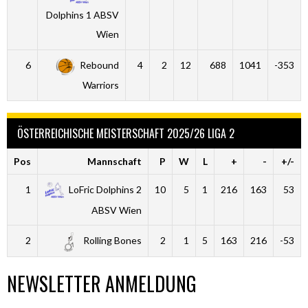
Dolphins 1 ABSV
Wien
6
Rebound
4
2
12
688
1041
-353
Warriors
ÖSTERREICHISCHE MEISTERSCHAFT 2025/26 LIGA 2
Pos
Mannschaft
P
W
L
+
-
+/-
1
LoFric Dolphins 2
10
5
1
216
163
53
ABSV Wien
2
Rolling Bones
2
1
5
163
216
-53
NEWSLETTER ANMELDUNG