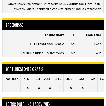
Sportunion Steiermark - Kletterhalle, 3, Gaußgasse, Herz-Jesu-
Viertel, Sankt Leonhard, Graz, Steiermark, 8010, Österreich
ERGEBNISSE
Mannschaft
T
Endstand
8TF FlinkStones Graz 2
54
Loss
LoFric Dolphins 1 ABSV Wien
59
Win
8TF FLINKSTONES GRAZ 2
Position
PTS
REB
AST
STL
BLK
FGM
FGA
FG
0
0
0
0
0
0
0
LOFRIC DOLPHINS 1 ABSV WIEN