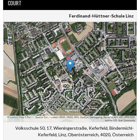
COURT
Ferdinand-Hüttner-Schule Linz
Leaflet
|
Tiles © Esri — Source: Esri, i-cubed, USDA, USGS, AEX, GeoEye, Getmapping, Aerogrid, IGN, IGP, UPR-EGP,
and the GIS User Community
Volksschule 50, 17, Wieningerstraße, Keferfeld, Bindermichl-
Keferfeld, Linz, Oberösterreich, 4020, Österreich