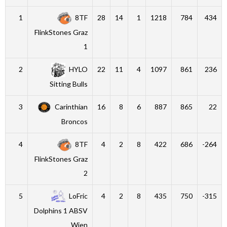
1
8TF
28
14
1
1218
784
434
FlinkStones Graz
1
2
HYLO
22
11
4
1097
861
236
Sitting Bulls
3
Carinthian
16
8
6
887
865
22
Broncos
4
8TF
4
2
8
422
686
-264
FlinkStones Graz
2
5
LoFric
4
2
8
435
750
-315
Dolphins 1 ABSV
Wien