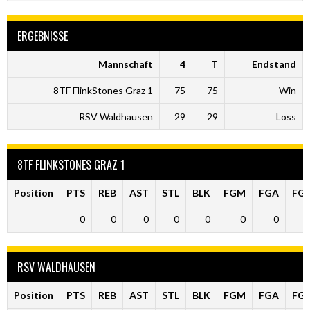
ERGEBNISSE
Mannschaft
4
T
Endstand
8TF FlinkStones Graz 1
75
75
Win
RSV Waldhausen
29
29
Loss
8TF FLINKSTONES GRAZ 1
Position
PTS
REB
AST
STL
BLK
FGM
FGA
FG
0
0
0
0
0
0
0
RSV WALDHAUSEN
Position
PTS
REB
AST
STL
BLK
FGM
FGA
FG