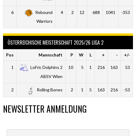
6
Rebound
4
2
12
688
1041
-353
Warriors
ÖSTERREICHISCHE MEISTERSCHAFT 2025/26 LIGA 2
Pos
Mannschaft
P
W
L
+
-
+/-
1
LoFric Dolphins 2
10
5
1
216
163
53
ABSV Wien
2
Rolling Bones
2
1
5
163
216
-53
NEWSLETTER ANMELDUNG