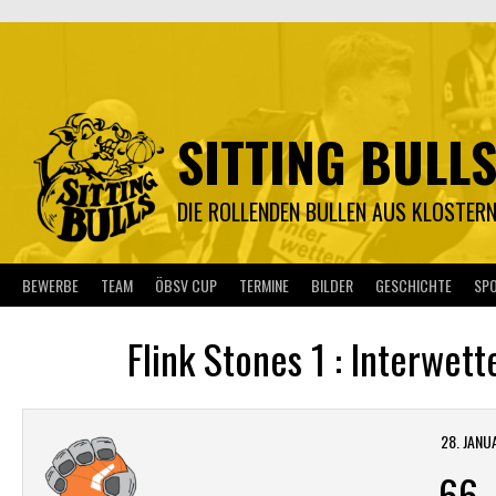
Springe
zum
Inhalt
SITTING BULL
DIE ROLLENDEN BULLEN AUS KLOSTER
BEWERBE
TEAM
ÖBSV CUP
TERMINE
BILDER
GESCHICHTE
SP
Flink Stones 1 : Interwett
28. JANU
66