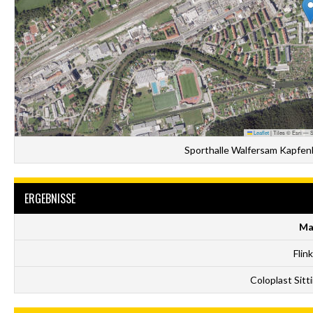
Leaflet
|
Tiles © Esri — S
Sporthalle Walfersam Kapfen
ERGEBNISSE
Ma
Flin
Coloplast Sitti