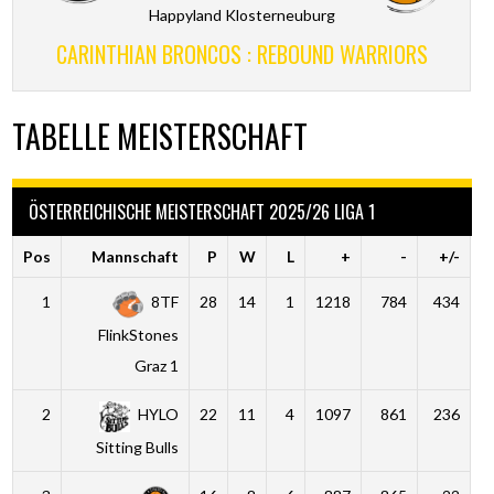
Happyland Klosterneuburg
CARINTHIAN BRONCOS : REBOUND WARRIORS
TABELLE MEISTERSCHAFT
ÖSTERREICHISCHE MEISTERSCHAFT 2025/26 LIGA 1
Pos
Mannschaft
P
W
L
+
-
+/-
1
8TF
28
14
1
1218
784
434
FlinkStones
Graz 1
2
HYLO
22
11
4
1097
861
236
Sitting Bulls