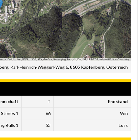
ource: Esri, i-cubed, USDA, USGS, AEX, GeoEye, Getmapping, Aerogrid, IGN, IGP, UPR-EGP, and the GIS User Community
berg, Karl-Heinrich-Waggerl-Weg 6, 8605 Kapfenberg, Österreich
nnschaft
T
Endstand
k Stones 1
66
Win
ng Bulls 1
53
Loss