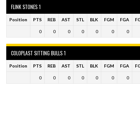
FLINK STONES 1
Position
PTS
REB
AST
STL
BLK
FGM
FGA
F
0
0
0
0
0
0
0
COLOPLAST SITTING BULLS 1
Position
PTS
REB
AST
STL
BLK
FGM
FGA
F
0
0
0
0
0
0
0