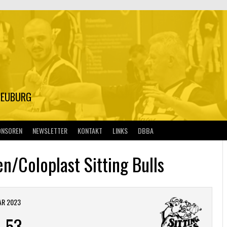
S
NEUBURG
ONSOREN
NEWSLETTER
KONTAKT
LINKS
DBBA
en/Coloplast Sitting Bulls
AR 2023
-
53