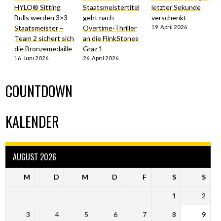
HYLO® Sitting
Staatsmeistertitel
letzter Sekunde
Bulls werden 3×3
geht nach
verschenkt
Staatsmeister –
Overtime-Thriller
19. April 2026
Team 2 sichert sich
an die FlinkStones
die Bronzemedaille
Graz 1
16. Juni 2026
26. April 2026
COUNTDOWN
KALENDER
AUGUST 2026
M
D
M
D
F
S
S
1
2
3
4
5
6
7
8
9