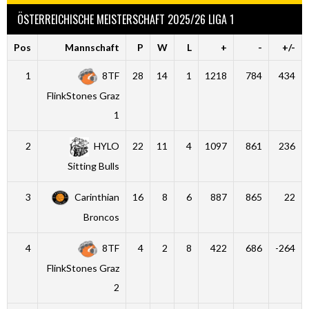
ÖSTERREICHISCHE MEISTERSCHAFT 2025/26 LIGA 1
Pos
Mannschaft
P
W
L
+
-
+/-
1
8TF
28
14
1
1218
784
434
FlinkStones Graz
1
2
HYLO
22
11
4
1097
861
236
Sitting Bulls
3
Carinthian
16
8
6
887
865
22
Broncos
4
8TF
4
2
8
422
686
-264
FlinkStones Graz
2