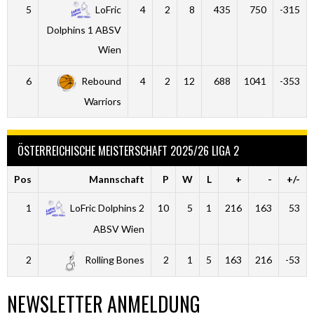
5
LoFric
4
2
8
435
750
-315
Dolphins 1 ABSV
Wien
6
Rebound
4
2
12
688
1041
-353
Warriors
ÖSTERREICHISCHE MEISTERSCHAFT 2025/26 LIGA 2
Pos
Mannschaft
P
W
L
+
-
+/-
1
LoFric Dolphins 2
10
5
1
216
163
53
ABSV Wien
2
Rolling Bones
2
1
5
163
216
-53
NEWSLETTER ANMELDUNG