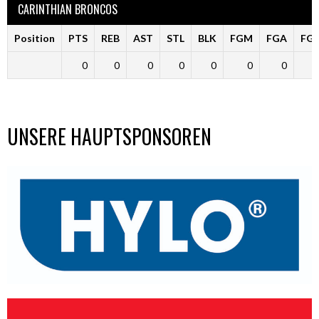
CARINTHIAN BRONCOS
Position
PTS
REB
AST
STL
BLK
FGM
FGA
FG
0
0
0
0
0
0
0
UNSERE HAUPTSPONSOREN