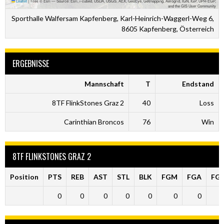
Leaflet
|
Tiles © Esri — Source: Esri, i-cubed, USDA, USGS, AEX, GeoEye, Getmapping, Aerogrid, IGN, IGP, UPR-EGP,
and the GIS User Community
Sporthalle Walfersam Kapfenberg, Karl-Heinrich-Waggerl-Weg 6,
8605 Kapfenberg, Österreich
ERGEBNISSE
Mannschaft
T
Endstand
8TF FlinkStones Graz 2
40
Loss
Carinthian Broncos
76
Win
8TF FLINKSTONES GRAZ 2
Position
PTS
REB
AST
STL
BLK
FGM
FGA
FG
0
0
0
0
0
0
0