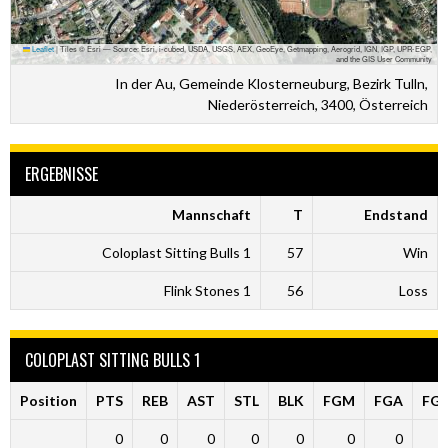
Leaflet
|
Tiles © Esri — Source: Esri, i-cubed, USDA, USGS, AEX, GeoEye, Getmapping, Aerogrid, IGN, IGP, UPR-EGP,
and the GIS User Community
In der Au, Gemeinde Klosterneuburg, Bezirk Tulln,
Niederösterreich, 3400, Österreich
ERGEBNISSE
Mannschaft
T
Endstand
Coloplast Sitting Bulls 1
57
Win
Flink Stones 1
56
Loss
COLOPLAST SITTING BULLS 1
Position
PTS
REB
AST
STL
BLK
FGM
FGA
FG
0
0
0
0
0
0
0