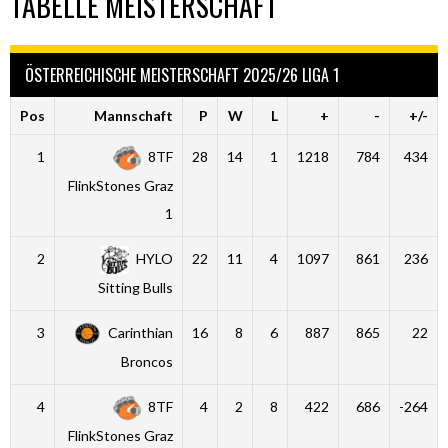
TABELLE MEISTERSCHAFT
ÖSTERREICHISCHE MEISTERSCHAFT 2025/26 LIGA 1
Pos
Mannschaft
P
W
L
+
-
+/-
1
8TF
28
14
1
1218
784
434
FlinkStones Graz
1
2
HYLO
22
11
4
1097
861
236
Sitting Bulls
3
Carinthian
16
8
6
887
865
22
Broncos
4
8TF
4
2
8
422
686
-264
FlinkStones Graz