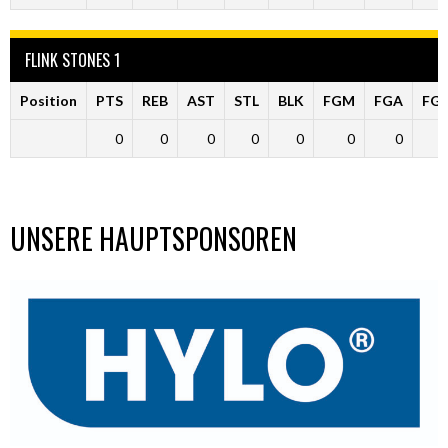
FLINK STONES 1
Position
PTS
REB
AST
STL
BLK
FGM
FGA
FG
0
0
0
0
0
0
0
UNSERE HAUPTSPONSOREN