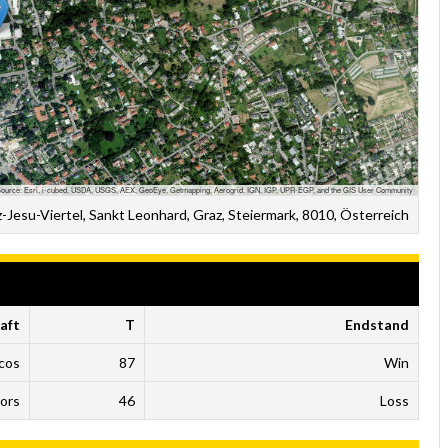
ource: Esri, i-cubed, USDA, USGS, AEX, GeoEye, Getmapping, Aerogrid, IGN, IGP, UPR-EGP, and the GIS User Community
z-Jesu-Viertel, Sankt Leonhard, Graz, Steiermark, 8010, Österreich
aft
T
Endstand
ncos
87
Win
ors
46
Loss