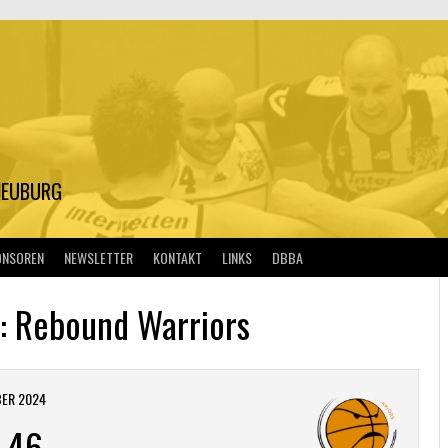
S
NEUBURG
ONSOREN
NEWSLETTER
KONTAKT
LINKS
DBBA
 : Rebound Warriors
BER 2024
-
46