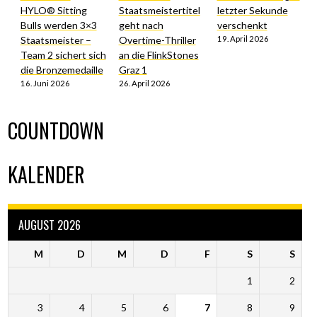
HYLO® Sitting
Staatsmeistertitel
letzter Sekunde
Bulls werden 3×3
geht nach
verschenkt
Staatsmeister –
Overtime-Thriller
19. April 2026
Team 2 sichert sich
an die FlinkStones
die Bronzemedaille
Graz 1
16. Juni 2026
26. April 2026
COUNTDOWN
KALENDER
AUGUST 2026
M
D
M
D
F
S
S
1
2
3
4
5
6
7
8
9