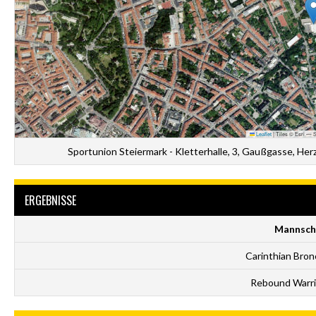
Leaflet
|
Tiles © Esri — S
Sportunion Steiermark - Kletterhalle, 3, Gaußgasse, Her
ERGEBNISSE
Mannsch
Carinthian Bro
Rebound Warri