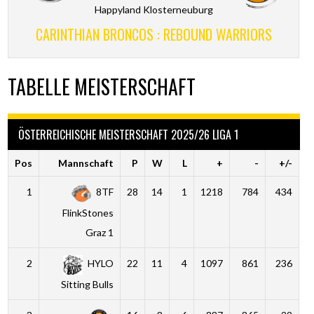
Happyland Klosterneuburg
CARINTHIAN BRONCOS : REBOUND WARRIORS
TABELLE MEISTERSCHAFT
ÖSTERREICHISCHE MEISTERSCHAFT 2025/26 LIGA 1
Pos
Mannschaft
P
W
L
+
-
+/-
1
8TF
28
14
1
1218
784
434
FlinkStones
Graz 1
2
HYLO
22
11
4
1097
861
236
Sitting Bulls