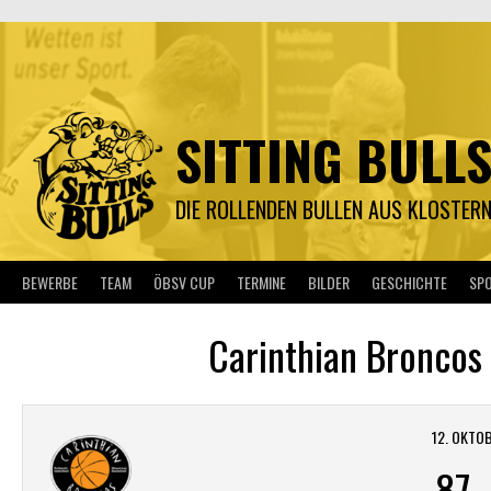
Springe
zum
Inhalt
SITTING BULL
DIE ROLLENDEN BULLEN AUS KLOSTER
BEWERBE
TEAM
ÖBSV CUP
TERMINE
BILDER
GESCHICHTE
SP
Carinthian Broncos
12. OKTO
87