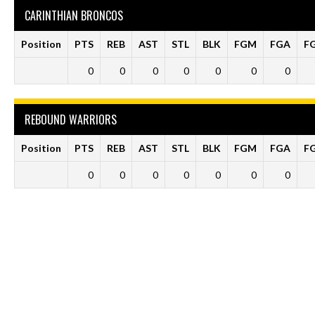
CARINTHIAN BRONCOS
Position
PTS
REB
AST
STL
BLK
FGM
FGA
F
0
0
0
0
0
0
0
REBOUND WARRIORS
Position
PTS
REB
AST
STL
BLK
FGM
FGA
F
0
0
0
0
0
0
0