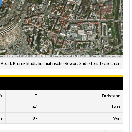
ource: Esri, i-cubed, USDA, USGS, AEX, GeoEye, Getmapping, Aerogrid, IGN, IGP, UPR-EGP, and the GIS User Community
 Bezirk Brünn-Stadt, Südmährische Region, Südosten, Tschechien
ft
T
Endstand
46
Loss
rs
87
Win