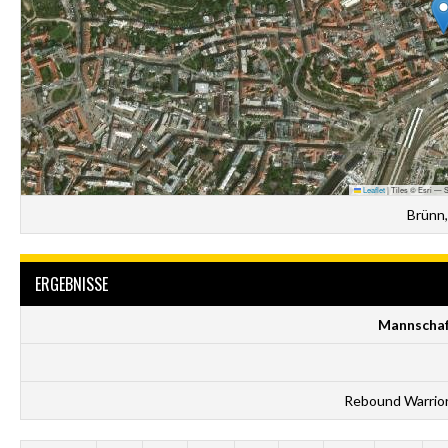
Leaflet
|
Tiles © Esri — S
Brünn,
ERGEBNISSE
Mannscha
Rebound Warrio