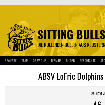
Springe
zum
Inhalt
SITTING BULL
DIE ROLLENDEN BULLEN AUS KLOSTER
BEWERBE
TEAM
ÖBSV CUP
TERMINE
BILDER
GESCHICHTE
SP
ABSV LoFric Dolphins
25. NOVEM
46