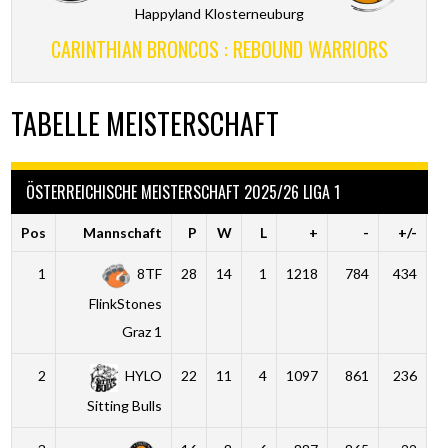
Happyland Klosterneuburg
CARINTHIAN BRONCOS : REBOUND WARRIORS
TABELLE MEISTERSCHAFT
ÖSTERREICHISCHE MEISTERSCHAFT 2025/26 LIGA 1
Pos
Mannschaft
P
W
L
+
-
+/-
1
8TF
28
14
1
1218
784
434
FlinkStones
Graz 1
2
HYLO
22
11
4
1097
861
236
Sitting Bulls