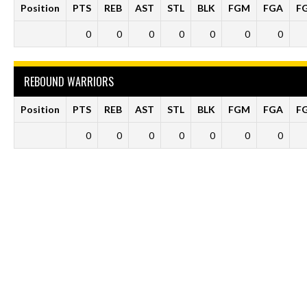
Position
PTS
REB
AST
STL
BLK
FGM
FGA
F
0
0
0
0
0
0
0
REBOUND WARRIORS
Position
PTS
REB
AST
STL
BLK
FGM
FGA
F
0
0
0
0
0
0
0