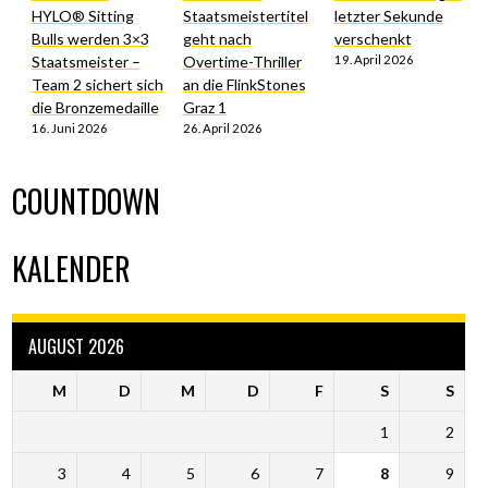
HYLO® Sitting
Staatsmeistertitel
letzter Sekunde
Bulls werden 3×3
geht nach
verschenkt
Staatsmeister –
Overtime-Thriller
19. April 2026
Team 2 sichert sich
an die FlinkStones
die Bronzemedaille
Graz 1
16. Juni 2026
26. April 2026
COUNTDOWN
KALENDER
AUGUST 2026
M
D
M
D
F
S
S
1
2
3
4
5
6
7
8
9