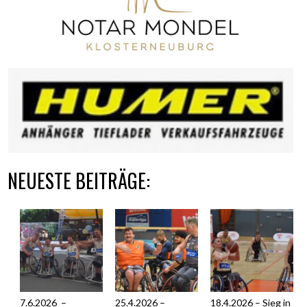
PF
0
PF
0
NEUESTE BEITRÄGE:
7.6.2026 –
25.4.2026 –
18.4.2026 – Sieg in