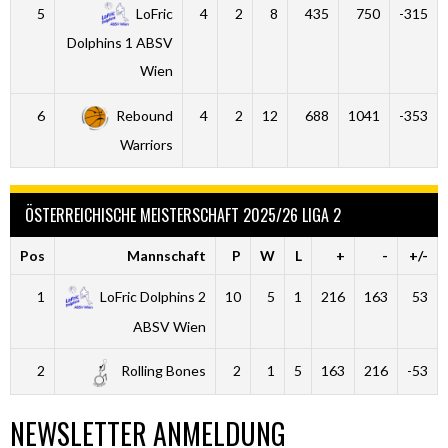
5
LoFric
4
2
8
435
750
-315
Dolphins 1 ABSV
Wien
6
Rebound
4
2
12
688
1041
-353
Warriors
ÖSTERREICHISCHE MEISTERSCHAFT 2025/26 LIGA 2
Pos
Mannschaft
P
W
L
+
-
+/-
1
LoFric Dolphins 2
10
5
1
216
163
53
ABSV Wien
2
Rolling Bones
2
1
5
163
216
-53
NEWSLETTER ANMELDUNG