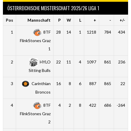
ÖSTERREICHISCHE MEISTERSCHAFT 2025/26 LIGA 1
Pos
Mannschaft
P
W
L
+
-
+/-
1
8TF
28
14
1
1218
784
434
FlinkStones Graz
1
2
HYLO
22
11
4
1097
861
236
Sitting Bulls
3
Carinthian
16
8
6
887
865
22
Broncos
4
8TF
4
2
8
422
686
-264
FlinkStones Graz
2