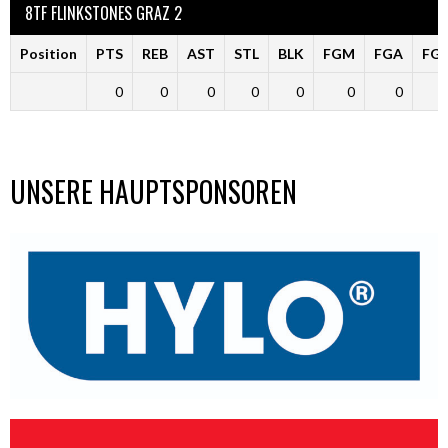
8TF FLINKSTONES GRAZ 2
Position
PTS
REB
AST
STL
BLK
FGM
FGA
FG
0
0
0
0
0
0
0
UNSERE HAUPTSPONSOREN