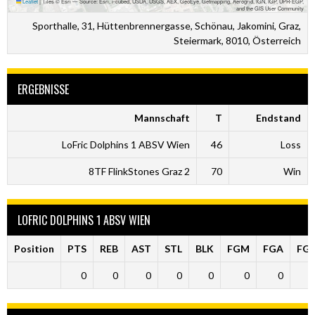
Leaflet
|
Tiles © Esri — Source: Esri, i-cubed, USDA, USGS, AEX, GeoEye, Getmapping, Aerogrid, IGN, IGP, UPR-EGP,
and the GIS User Community
Sporthalle, 31, Hüttenbrennergasse, Schönau, Jakomini, Graz,
Steiermark, 8010, Österreich
ERGEBNISSE
Mannschaft
T
Endstand
LoFric Dolphins 1 ABSV Wien
46
Loss
8TF FlinkStones Graz 2
70
Win
LOFRIC DOLPHINS 1 ABSV WIEN
Position
PTS
REB
AST
STL
BLK
FGM
FGA
FG
0
0
0
0
0
0
0