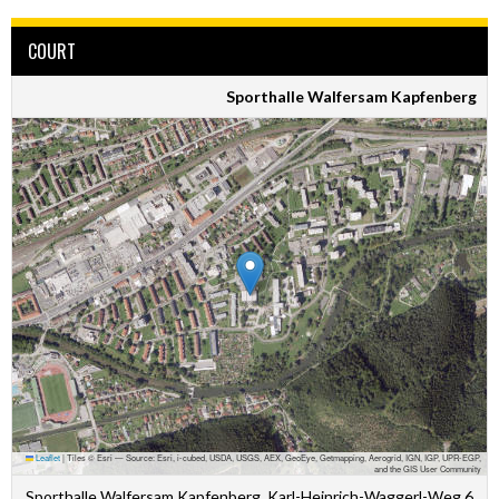
COURT
Sporthalle Walfersam Kapfenberg
Leaflet
|
Tiles © Esri — Source: Esri, i-cubed, USDA, USGS, AEX, GeoEye, Getmapping, Aerogrid, IGN, IGP, UPR-EGP,
and the GIS User Community
Sporthalle Walfersam Kapfenberg, Karl-Heinrich-Waggerl-Weg 6,