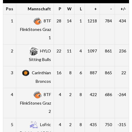
Pos
Mannschaft
P
W
L
+
-
+/-
1
8TF
28
14
1
1218
784
434
FlinkStones Graz
1
2
HYLO
22
11
4
1097
861
236
Sitting Bulls
3
Carinthian
16
8
6
887
865
22
Broncos
4
8TF
4
2
8
422
686
-264
FlinkStones Graz
2
5
LoFric
4
2
8
435
750
-315