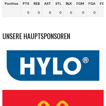
Position
PTS
REB
AST
STL
BLK
FGM
FGA
FG
0
0
0
0
0
0
0
UNSERE HAUPTSPONSOREN