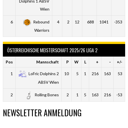
Dolphins 1 ABSV
Wien
6
Rebound
4
2
12
688
1041
-353
Warriors
ÖSTERREICHISCHE MEISTERSCHAFT 2025/26 LIGA 2
Pos
Mannschaft
P
W
L
+
-
+/-
1
LoFric Dolphins 2
10
5
1
216
163
53
ABSV Wien
2
Rolling Bones
2
1
5
163
216
-53
NEWSLETTER ANMELDUNG