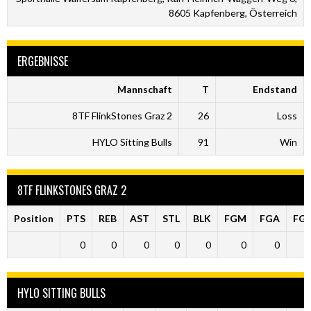
8605 Kapfenberg, Österreich
ERGEBNISSE
Mannschaft
T
Endstand
8TF FlinkStones Graz 2
26
Loss
HYLO Sitting Bulls
91
Win
8TF FLINKSTONES GRAZ 2
Position
PTS
REB
AST
STL
BLK
FGM
FGA
FG
0
0
0
0
0
0
0
HYLO SITTING BULLS