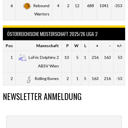
6
Rebound
4
2
12
688
1041
-353
Warriors
ÖSTERREICHISCHE MEISTERSCHAFT 2025/26 LIGA 2
Pos
Mannschaft
P
W
L
+
-
+/-
1
LoFric Dolphins 2
10
5
1
216
163
53
ABSV Wien
2
Rolling Bones
2
1
5
163
216
-53
NEWSLETTER ANMELDUNG