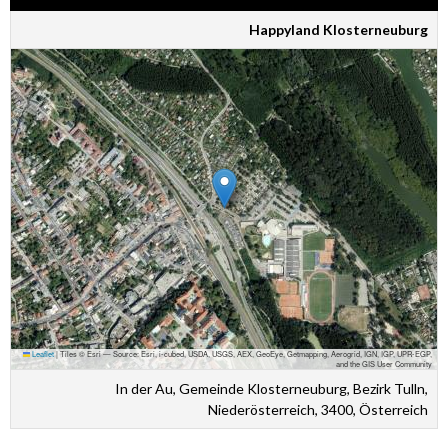
Happyland Klosterneuburg
Leaflet
|
Tiles © Esri — Source: Esri, i-cubed, USDA, USGS, AEX, GeoEye, Getmapping, Aerogrid, IGN, IGP, UPR-EGP,
and the GIS User Community
In der Au, Gemeinde Klosterneuburg, Bezirk Tulln,
Niederösterreich, 3400, Österreich