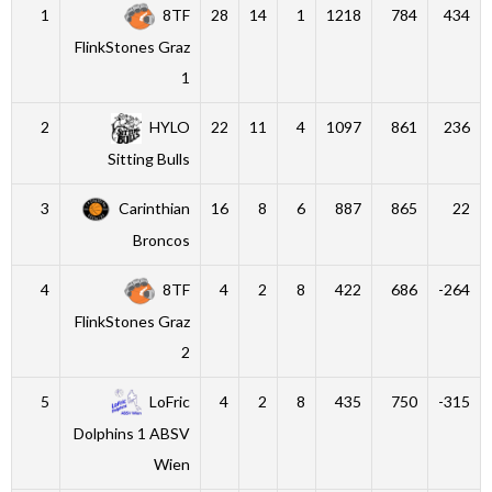
1
8TF
28
14
1
1218
784
434
FlinkStones Graz
1
2
HYLO
22
11
4
1097
861
236
Sitting Bulls
3
Carinthian
16
8
6
887
865
22
Broncos
4
8TF
4
2
8
422
686
-264
FlinkStones Graz
2
5
LoFric
4
2
8
435
750
-315
Dolphins 1 ABSV
Wien