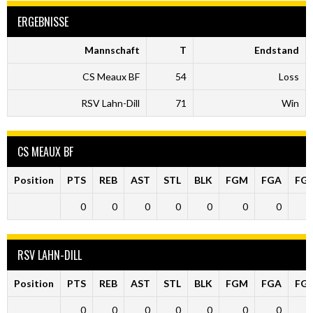
ERGEBNISSE
Mannschaft
T
Endstand
CS Meaux BF
54
Loss
RSV Lahn-Dill
71
Win
CS MEAUX BF
Position
PTS
REB
AST
STL
BLK
FGM
FGA
FG
0
0
0
0
0
0
0
RSV LAHN-DILL
Position
PTS
REB
AST
STL
BLK
FGM
FGA
FG
0
0
0
0
0
0
0