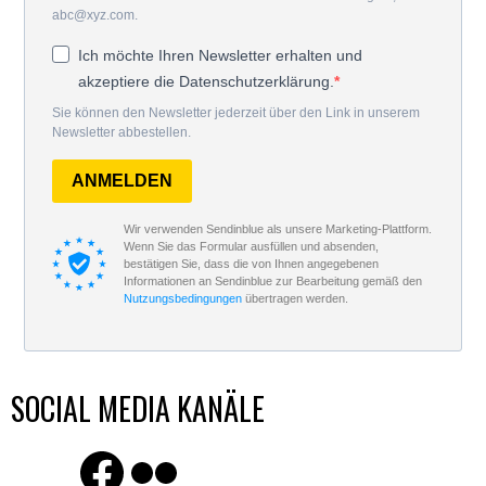
abc@xyz.com.
Ich möchte Ihren Newsletter erhalten und
akzeptiere die Datenschutzerklärung.
Sie können den Newsletter jederzeit über den Link in unserem
Newsletter abbestellen.
ANMELDEN
Wir verwenden Sendinblue als unsere Marketing-Plattform.
Wenn Sie das Formular ausfüllen und absenden,
bestätigen Sie, dass die von Ihnen angegebenen
Informationen an Sendinblue zur Bearbeitung gemäß den
Nutzungsbedingungen
übertragen werden.
SOCIAL MEDIA KANÄLE
Finde uns auf Facebook
Flickr