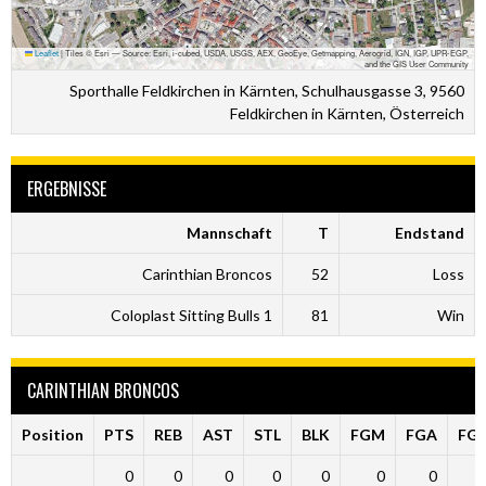
Leaflet
|
Tiles © Esri — Source: Esri, i-cubed, USDA, USGS, AEX, GeoEye, Getmapping, Aerogrid, IGN, IGP, UPR-EGP,
and the GIS User Community
Sporthalle Feldkirchen in Kärnten, Schulhausgasse 3, 9560
Feldkirchen in Kärnten, Österreich
ERGEBNISSE
Mannschaft
T
Endstand
Carinthian Broncos
52
Loss
Coloplast Sitting Bulls 1
81
Win
CARINTHIAN BRONCOS
Position
PTS
REB
AST
STL
BLK
FGM
FGA
FG
0
0
0
0
0
0
0