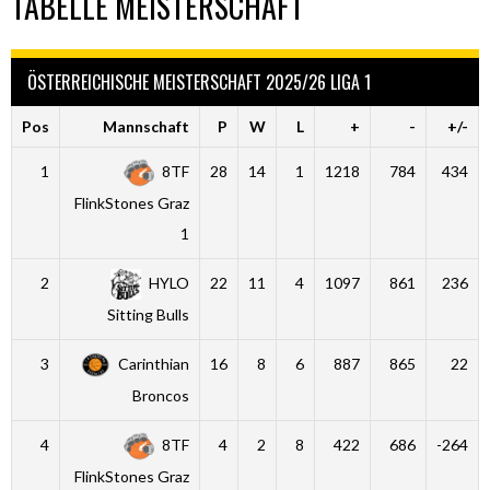
TABELLE MEISTERSCHAFT
ÖSTERREICHISCHE MEISTERSCHAFT 2025/26 LIGA 1
Pos
Mannschaft
P
W
L
+
-
+/-
1
8TF
28
14
1
1218
784
434
FlinkStones Graz
1
2
HYLO
22
11
4
1097
861
236
Sitting Bulls
3
Carinthian
16
8
6
887
865
22
Broncos
4
8TF
4
2
8
422
686
-264
FlinkStones Graz