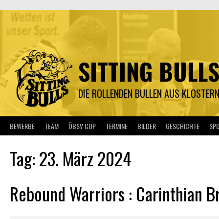
Springe
zum
Inhalt
SITTING BULL
DIE ROLLENDEN BULLEN AUS KLOSTER
BEWERBE
TEAM
ÖBSV CUP
TERMINE
BILDER
GESCHICHTE
SP
Tag:
23. März 2024
Rebound Warriors : Carinthian B