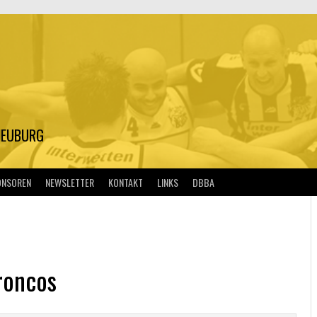
S
NEUBURG
ONSOREN
NEWSLETTER
KONTAKT
LINKS
DBBA
roncos