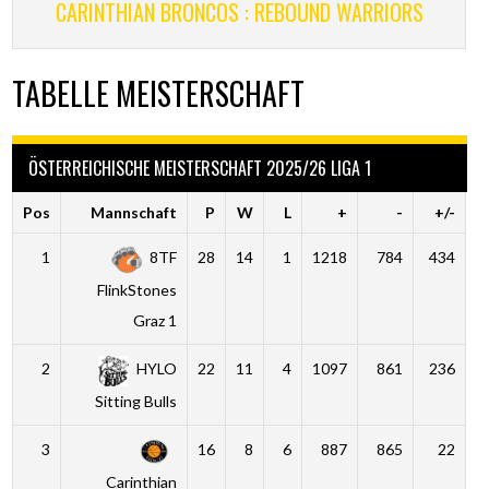
CARINTHIAN BRONCOS : REBOUND WARRIORS
TABELLE MEISTERSCHAFT
ÖSTERREICHISCHE MEISTERSCHAFT 2025/26 LIGA 1
Pos
Mannschaft
P
W
L
+
-
+/-
1
8TF
28
14
1
1218
784
434
FlinkStones
Graz 1
2
HYLO
22
11
4
1097
861
236
Sitting Bulls
3
16
8
6
887
865
22
Carinthian