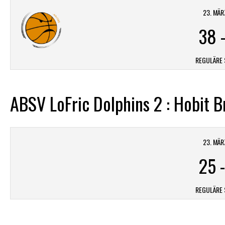
23. MÄR
38
REGULÄRE 
ABSV LoFric Dolphins 2 : Hobit B
23. MÄR
25
REGULÄRE 