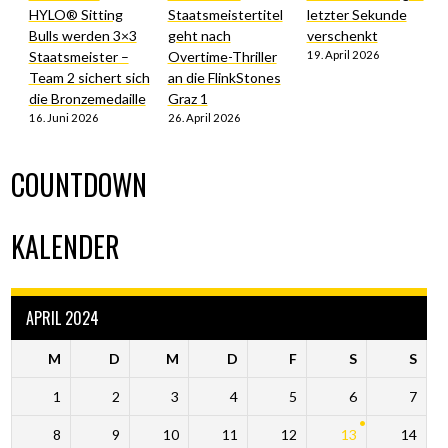
HYLO® Sitting
Staatsmeistertitel
letzter Sekunde
Bulls werden 3×3
geht nach
verschenkt
Staatsmeister –
Overtime-Thriller
19. April 2026
Team 2 sichert sich
an die FlinkStones
die Bronzemedaille
Graz 1
16. Juni 2026
26. April 2026
COUNTDOWN
KALENDER
APRIL 2024
M
D
M
D
F
S
S
1
2
3
4
5
6
7
8
9
10
11
12
13
14