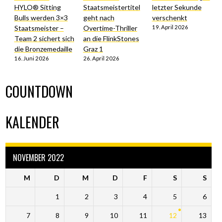
HYLO® Sitting
Staatsmeistertitel
letzter Sekunde
Bulls werden 3×3
geht nach
verschenkt
Staatsmeister –
Overtime-Thriller
19. April 2026
Team 2 sichert sich
an die FlinkStones
die Bronzemedaille
Graz 1
16. Juni 2026
26. April 2026
COUNTDOWN
KALENDER
NOVEMBER 2022
M
D
M
D
F
S
S
1
2
3
4
5
6
7
8
9
10
11
12
13