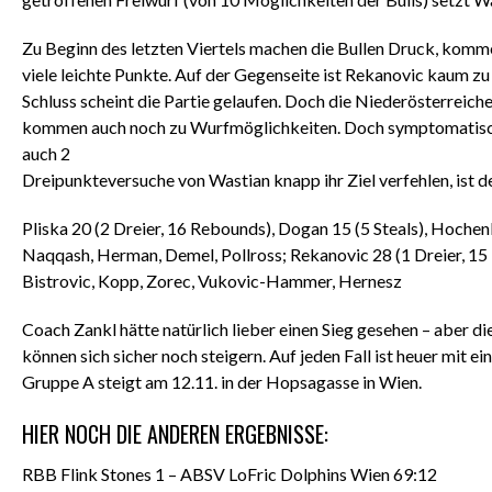
Zu Beginn des letzten Viertels machen die Bullen Druck, komm
viele leichte Punkte. Auf der Gegenseite ist Rekanovic kaum z
Schluss scheint die Partie gelaufen. Doch die Niederösterreicher
kommen auch noch zu Wurfmöglichkeiten. Doch symptomatisch f
auch 2
Dreipunkteversuche von Wastian knapp ihr Ziel verfehlen, ist de
Pliska 20 (2 Dreier, 16 Rebounds), Dogan 15 (5 Steals), Hochen
Naqqash, Herman, Demel, Pollross; Rekanovic 28 (1 Dreier, 15 
Bistrovic, Kopp, Zorec, Vukovic-Hammer, Hernesz
Coach Zankl hätte natürlich lieber einen Sieg gesehen – aber die
können sich sicher noch steigern. Auf jeden Fall ist heuer mit 
Gruppe A steigt am 12.11. in der Hopsagasse in Wien.
HIER NOCH DIE ANDEREN ERGEBNISSE:
RBB Flink Stones 1 – ABSV LoFric Dolphins Wien 69:12