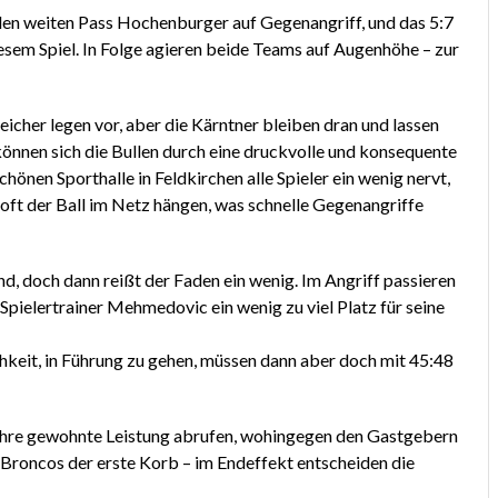
len weiten Pass Hochenburger auf Gegenangriff, und das 5:7
esem Spiel. In Folge agieren beide Teams auf Augenhöhe – zur
reicher legen vor, aber die Kärntner bleiben dran und lassen
 können sich die Bullen durch eine druckvolle und konsequente
hönen Sporthalle in Feldkirchen alle Spieler ein wenig nervt,
 oft der Ball im Netz hängen, was schnelle Gegenangriffe
nd, doch dann reißt der Faden ein wenig. Im Angriff passieren
Spielertrainer Mehmedovic ein wenig zu viel Platz für seine
hkeit, in Führung zu gehen, müssen dann aber doch mit 45:48
ch ihre gewohnte Leistung abrufen, wohingegen den Gastgebern
en Broncos der erste Korb – im Endeffekt entscheiden die