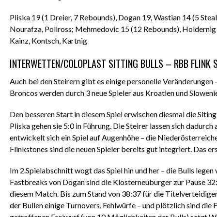
Pliska 19 (1 Dreier, 7 Rebounds), Dogan 19, Wastian 14 (5 Ste
Nourafza, Pollross; Mehmedovic 15 (12 Rebounds), Holdernig 14
Kainz, Kontsch, Kartnig
INTERWETTEN/COLOPLAST SITTING BULLS – RBB FLINK S
Auch bei den Steirern gibt es einige personelle Veränderungen
Broncos werden durch 3 neue Spieler aus Kroatien und Sloweni
Den besseren Start in diesem Spiel erwischen diesmal die Siti
Pliska gehen sie 5:0 in Führung. Die Steirer lassen sich dadurch 
entwickelt sich ein Spiel auf Augenhöhe – die Niederösterreiche
Flinkstones sind die neuen Spieler bereits gut integriert. Das er
Im 2.Spielabschnitt wogt das Spiel hin und her – die Bulls legen
Fastbreaks von Dogan sind die Klosterneuburger zur Pause 32:
diesem Match. Bis zum Stand von 38:37 für die Titelverteidiger 
der Bullen einige Turnovers, Fehlwürfe – und plötzlich sind die
getroffenen Freiwurf (von 10 Möglichkeiten der Bulls) setzt W