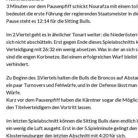
3 Minuten vor dem Pausenpfiff schickt Nourafza mit einem tol
bedeutet die erste Führung der regierenden Staatsmeister in di
Pause steht es 12:14 für die Sitting Bulls.
Im 2.Viertel geht es in ähnlicher Tonart weiter: die Niederöster
sich nicht abschütteln. Erst gegen Ende dieses Spielabschnitts
Verteidigung mit 26:32 ein wenig absetzen. Was in der an sich sc
sind die engen Korbnetze. Bei einem erfolgreichen Wurf bleibt
verhindert.
Zu Beginn des 3.Viertels halten die Bulls die Broncos auf Absta
ein paar Turnovers und Fehlwürfe, und in der Defense lässt man 
Würfe.
Kurz vor dem Pausenpfiff haben die Kärntner sogar die Möglic
den Titelverteidigern den Vortritt lassen.
Im letzten Spielabschnitt können die Sitting Bulls dann endli
ein wenig die Luft ausgeht. Erst in der 5.Spielminute gelingt d
Klosterneuburger den letzten Abschnitt mit 4:20 für sich.