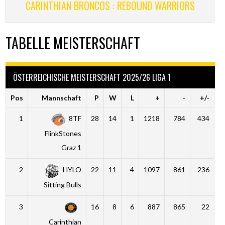
CARINTHIAN BRONCOS : REBOUND WARRIORS
TABELLE MEISTERSCHAFT
ÖSTERREICHISCHE MEISTERSCHAFT 2025/26 LIGA 1
Pos
Mannschaft
P
W
L
+
-
+/-
1
8TF
28
14
1
1218
784
434
FlinkStones
Graz 1
2
HYLO
22
11
4
1097
861
236
Sitting Bulls
3
16
8
6
887
865
22
Carinthian