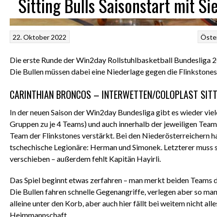
Sitting Bulls Saisonstart mit S
22. Oktober 2022
Öster
Die erste Runde der Win2day Rollstuhlbasketball Bundesliga 2
Die Bullen müssen dabei eine Niederlage gegen die Flinkstone
CARINTHIAN BRONCOS – INTERWETTEN/COLOPLAST SITTI
In der neuen Saison der Win2day Bundesliga gibt es wieder viel
Gruppen zu je 4 Teams) und auch innerhalb der jeweiligen Tea
Team der Flinkstones verstärkt. Bei den Niederösterreichern ha
tschechische Legionäre: Herman und Simonek. Letzterer muss s
verschieben – außerdem fehlt Kapitän Hayirli.
Das Spiel beginnt etwas zerfahren – man merkt beiden Teams di
Die Bullen fahren schnelle Gegenangriffe, verlegen aber so ma
alleine unter den Korb, aber auch hier fällt bei weitem nicht alle
Heimmannschaft.