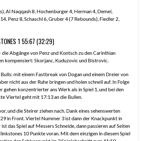
als), Al Naqqash 8, Hochenburger 4, Herman 4, Demel,
, Penz 8, Schaschl 6, Gruber 4 (7 Rebounds), Fiedler 2,
TONES 1 55:67 (32:29)
 – die Abgänge von Penz und Kontsch zu den Carinthian
en kompensiert: Skorjanc, Kuduzovic und Bistrovic.
ng Bulls: mit einem Fastbreak von Dogan und einem Dreier von
aber nicht aus der Ruhe bringen und holen schnell auf. In Folge
r gehen konzentrierter ans Werk als in Spiel 1, und bei den
ste Viertel geht mit 17:13 an die Bullen.
 vor, und die Steirer ziehen nach. Dank eines sehenswerten
29 in Front. Viertel Nummer 3 ist dann der Knackpunkt in
ist das Spiel auf Messers Schneide, dann passieren auf Seiten
 Flinkstones 10 Punkte voran. Mit dem einzigen in diesem Spiel
astian den Schlusspunkt im 3.Spielabschnitt zum 41:50.