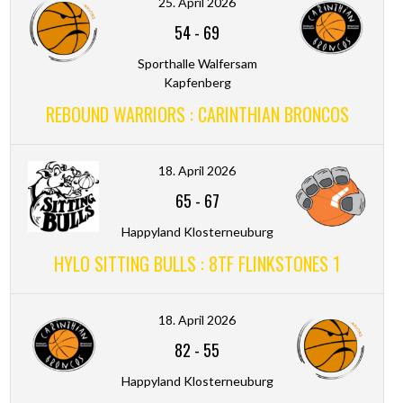
25. April 2026
54
-
69
Sporthalle Walfersam
Kapfenberg
REBOUND WARRIORS : CARINTHIAN BRONCOS
18. April 2026
65
-
67
Happyland Klosterneuburg
HYLO SITTING BULLS : 8TF FLINKSTONES 1
18. April 2026
82
-
55
Happyland Klosterneuburg